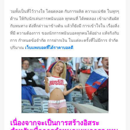
วมทั้งเป็นที่ไว้วางใจ โดยตลอด กับการผลิต ความแน่ชัด ในทุกๆ
ด้าน ให้กับนักเล่นการพนันบอล ทุกคนที่ ได้ทดลอง เข้ามาสัมผัส
กับหนทาง ดังที่กล่าวมาข้างต้น แล้วก็ยังมี การเข้าใจใน เรื่องสิ่ง
ที่มี ความต้องการ ของนักการพนันบอลทุกคนได้อย่าง แท้จริงกับ
การ กำหนดข้อจำกัด การฝากเงิน ในแต่ละครั้งที่ไม่มีการ จำกัด
ปริมาณ
เว็บแทงบอลที่ได้ราคาบอลดี
เนื่องจากจะเป็นการสร้างอิสระ