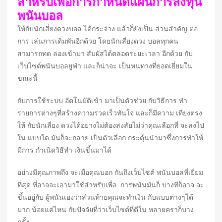
สำหรับเพื่อการกำหนดแผนการลงทุน
พนันบอล
ให้กับนักเสี่ยงดวงบอล ได้กระจ่าง แล้วก็ยังเป็น ส่วนสำคัญ ต่อ
การ เล่นการเดิมพันอีกด้วย โดยนักเสี่ยงดวง บอลทุกคน
สามารถทด ลองเข้ามา สัมผัสได้ตลอดระยะเวลา อีกด้วย กับ
เว็บไซต์พนันบอลยูฟ่า และก็น่าจะ เป็นหนทางที่ยอดเยี่ยมใน
ขณะนี้
กับการใช้ระบบ อัตโนมัติเข้า มาเป็นตัวช่วย กับวิธีการ ทำ
รายการต่างๆที่สร้างความรวดเร็วทันใจ และก็มีความ เที่ยงตรง
ให้ กับนักเสี่ยง ดวงได้อย่างไม่ต้องสงสัยไม่ว่าคุณเลือกที่ จะลงไป
ใน แบบใด มันก็จะกลาย เป็นตัวเลือก กระตุ้นนำมาซึ่งการทำให้
มีการ กำเนิดวิธีทำ เงินขึ้นมาได้
อย่างมีคุณภาพถึง จะเมื่อคุณบอก กันถึงเว็บไซต์ พนันบอลที่เยี่ยม
ที่สุด ที่อาจจะเอามาใช้สำหรับเพื่อ การพนันมันก็ บางทีก็อาจ จะ
ขึ้นอยู่กับ ผู้พนันเองว่าส่วนท้ายคุณจะทำเงิน กับแบบต่างๆได้
มาก น้อยแค่ไหน กับปัจจัยที่ว่าเว็บไซต์ที่ดีใน หลายคราก็บาง
ครั้ง