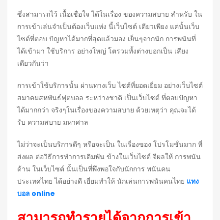
ซึ่งสามารถไว้ เนื้อเชื่อใจ ได้ในเรื่อง ของความสบาย สำหรับ ใน
การเข้าเล่นจำเป็นต้องเว็บแห่ง นี้เว็บไซต์ เดียวเพียง แค่นั้นเว็บ
ไซต์ที่ตอบ ปัญหาได้มากที่สุดแล้วมอง เย็นๆจากนัก การพนันที่
ได้เข้ามา ใช้บริการ อย่างใหญ่ โตรวมทั้งต่างบอกเป็น เสียง
เดียวกันว่า
การเข้าใช้บริการนั้น ผ่านทางเว็บ ไซต์ที่ยอดเยี่ยม อย่างเว็บไซต์
สมาคมสหพันธ์ฟุตบอล ระหว่างชาติ เป็นเว็บไซต์ ที่ตอบปัญหา
ได้มากกว่า จริงๆในเรื่องของความสบาย ด้วยเหตุว่า คุณจะได้
รับ ความสบาย มหาศาล
ไม่ว่าจะเป็นบริการดีๆ หรือจะเป็น ในเรื่องของ โปรโมชั่นมาก ที่
ส่งผล ต่อวิธีการทำการเดิมพัน ข้างในเว็บไซต์ จีผลให้ การพนัน
ด้าน ในเว็บไซต์ นั้นเป็นที่พึงพอใจกับนักการ พนันคน
ประเทศไทย ได้อย่างดี เยี่ยมทำให้ นักเล่นการพนันคนไทย
แทง
บอล online
สามารถทำรายได้จากการเข้า