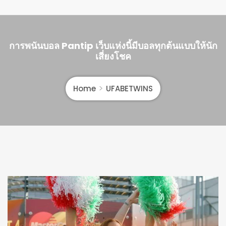
การพนันบอล Pantip เว็บแห่งนี้มีบอลทุกต้นแบบให้นัก
เสี่ยงโชค
Home
UFABETWINS