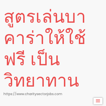
Skip
สูตรเล่นบา
to
content
คาร่าให้ใช้
ฟรี เป็น
วิทยาทาน
https://www.charitysectorjobs.com