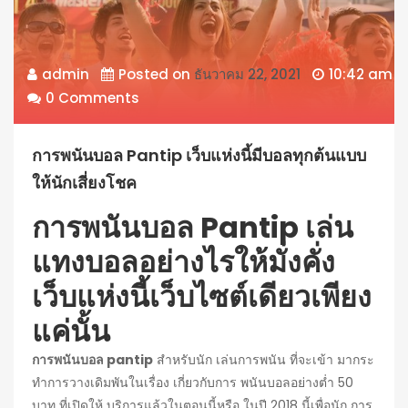
admin
Posted on
ธันวาคม 22, 2021
10:42 am
0 Comments
การพนันบอล Pantip เว็บแห่งนี้มีบอลทุกต้นแบบ
ให้นักเสี่ยงโชค
การพนันบอล Pantip เล่น
แทงบอลอย่างไรให้มั่งคั่ง
เว็บแห่งนี้เว็บไซต์เดียวเพียง
แค่นั้น
การพนันบอล pantip
สำหรับนัก เล่นการพนัน ที่จะเข้า มากระ
ทำการวางเดิมพันในเรื่อง เกี่ยวกับการ พนันบอลอย่างต่ำ 50
บาท ที่เปิดให้ บริการแล้วในตอนนี้หรือ ในปี 2018 นี้เพื่อนัก การ