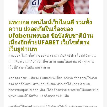
แทงบอล ออนไลน์เว็บไหนดี รวมทั้ง
ความ ปลอดภัยในเรื่องของ
Ufabetแทงบอล ข้อบังคับชาติบ้าน
เมืองอีกด้วยUFABET เว็บไซต์ตรง
เว็บยูฟ่าเบท
แทงบอล ไม่มี ขั้นต่ำ ของพวกเรามา กับสิทธิประโยชน์จำนวน
มาก ที่จะเอามากับกำไร ที่จะเอามามอบให้แก่ สมาชิกทุกท่าน
เว็บนี้ตีราคาให้ดีมากกว่าตาม
ตลาดอย่างแน่แท้แรง ยืนยันอย่างเต็มปากจาก รีวิวจากผู้ใช้งาน
จริง กว่าล้านคนเพราะว่า เว็บของพวกเราได้มีการ ดำเนิน
กิจกรรมอยู่เสมอเวลาเพื่อจะได้สร้างความ มากมายให้แก่สมาชิก
ทุกท่านและก็ได้สร้าง แรงดึงดูดสำหรับเพื่อ
การที่จะให้สมาชิกทุกท่าน ได้เข้ามาใช้เว็บยูฟ่าเบทของพวกเรา