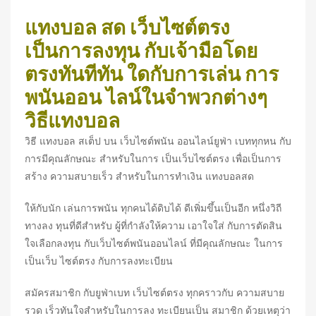
แทงบอล สด เว็บไซต์ตรง
เป็นการลงทุน กับเจ้ามือโดย
ตรงทันทีทัน ใดกับการเล่น การ
พนันออน ไลน์ในจำพวกต่างๆ
วิธีแทงบอล
วิธี แทงบอล สเต็ป บน เว็บไซต์พนัน ออนไลน์ยูฟ่า เบททุกหน กับ
การมีคุณลักษณะ สำหรับในการ เป็นเว็บไซต์ตรง เพื่อเป็นการ
สร้าง ความสบายเร็ว สำหรับในการทำเงิน แทงบอลสด
ให้กับนัก เล่นการพนัน ทุกคนได้ดิบได้ ดีเพิ่มขึ้นเป็นอีก หนึ่งวิถี
ทางลง ทุนที่ดีสำหรับ ผู้ที่กำลังให้ความ เอาใจใส่ กับการตัดสิน
ใจเลือกลงทุน กับเว็บไซต์พนันออนไลน์ ที่มีคุณลักษณะ ในการ
เป็นเว็บ ไซต์ตรง กับการลงทะเบียน
สมัครสมาชิก กับยูฟ่าเบท เว็บไซต์ตรง ทุกคราวกับ ความสบาย
รวด เร็วทันใจสำหรับในการลง ทะเบียนเป็น สมาชิก ด้วยเหตุว่า