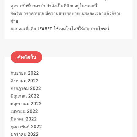
สูตร เซ๊กซี่บาคาร่า กำลังเป็นที่นิยมอยู่ในขณะนี้
จิตวิทยาราคาบอล มีความสบายสบายย่นระยะเวลาแล้วก็ราย
จ่าย
ผลบอลเมื่อคืนUFABET ใช้เทคโนโลยีให้เกิดประโยชน์
คลังเก็บ
กันยายน 2022
สิงหาคม 2022
กรกฎาคม 2022
มิถุนายน 2022
พฤษภาคม 2022
เมษายน 2022
มีนาคม 2022
กุมภาพันธ์ 2022
มกราคม 2022