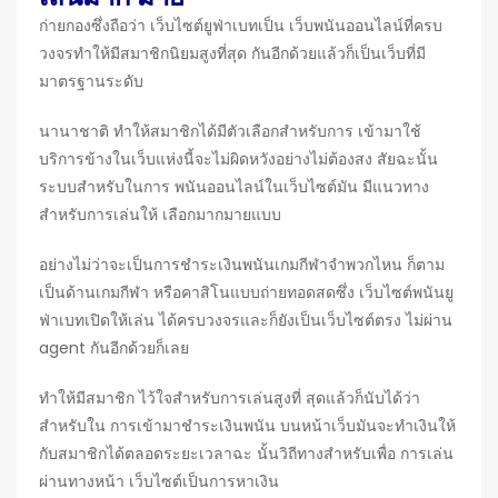
ก่ายกองซึ่งถือว่า เว็บไซต์ยูฟ่าเบทเป็น เว็บพนันออนไลน์ที่ครบ
วงจรทำให้มีสมาชิกนิยมสูงที่สุด กันอีกด้วยแล้วก็เป็นเว็บที่มี
มาตรฐานระดับ
นานาชาติ ทำให้สมาชิกได้มีตัวเลือกสำหรับการ เข้ามาใช้
บริการข้างในเว็บแห่งนี้จะไม่ผิดหวังอย่างไม่ต้องสง สัยฉะนั้น
ระบบสำหรับในการ พนันออนไลน์ในเว็บไซต์มัน มีแนวทาง
สำหรับการเล่นให้ เลือกมากมายแบบ
อย่างไม่ว่าจะเป็นการชำระเงินพนันเกมกีฬาจำพวกไหน ก็ตาม
เป็นด้านเกมกีฬา หรือคาสิโนแบบถ่ายทอดสดซึ่ง เว็บไซต์พนันยู
ฟ่าเบทเปิดให้เล่น ได้ครบวงจรและก็ยังเป็นเว็บไซต์ตรง ไม่ผ่าน
agent กันอีกด้วยก็เลย
ทำให้มีสมาชิก ไว้ใจสำหรับการเล่นสูงที่ สุดแล้วก็นับได้ว่า
สำหรับใน การเข้ามาชำระเงินพนัน บนหน้าเว็บมันจะทำเงินให้
กับสมาชิกได้ตลอดระยะเวลาฉะ นั้นวิถีทางสำหรับเพื่อ การเล่น
ผ่านทางหน้า เว็บไซต์เป็นการหาเงิน