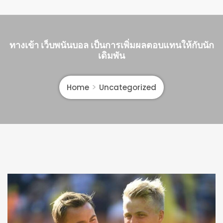
ทางเข้า เว็บพนันบอล เป็นการเพิ่มผลตอบแทนให้กับนัก
เดิมพัน
Home
Uncategorized