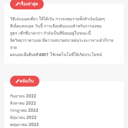
เรื่องล่าสุด
วิธีเล่นบอลเดี่ยว ให้ได้เงิน การลงทุนรวมทั้งทำเงินน้อยๆ
ทีเด็ดแทงบอล วันนี้ การเลือกต้นแบบสำหรับการลงทุน
สูตร เซ๊กซี่บาคาร่า กำลังเป็นที่นิยมอยู่ในขณะนี้
จิตวิทยาราคาบอล มีความสบายสบายย่นระยะเวลาแล้วก็ราย
จ่าย
ผลบอลเมื่อคืนUFABET ใช้เทคโนโลยีให้เกิดประโยชน์
คลังเก็บ
กันยายน 2022
สิงหาคม 2022
กรกฎาคม 2022
มิถุนายน 2022
พฤษภาคม 2022