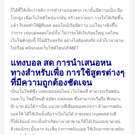
ก็ได้ชี้ให้เห็นว่าหลัก การทำงานของพวก เขานั้นมีความเป็น มือ
โปรสูง เมื่อเว็บไซต์ไซน์บากบั่น สร้างความน่า วางใจให้เกิดขึ้น
แล้ว ก็เลยทำให้ผู้ที่บอล ออนไลน์เริ่มมีความ แน่ใจมากยิ่งขึ้น
ว่าการ เล่นบอลออนไลน์นั้น ไม่ว่าจะได้เงินก้อนใหญ่ แค่ไหน
เว็บไซต์กลุ่มนี้ ก็ไม่มีวันทุจริต อย่างไม่ต้องสงสัย แล้วก็เวลาผ่าน
ไปเรื่อย พนันบอลเว็บไซต์ไหนUFABET
แทงบอล สด การนำเสนอหน
ทางสำหรับเพื่อ การใช้สูตรต่างๆ
ที่มีความถูกต้องชัดเจน
เป็นเว็บไซต์ซึ่ง แทงบอลออนไลน์ เว็บไหนดี สามารถเริ่มพนัน
บอลเว็บ ไซต์ไหนดี สมัคร แทงบอล ซึ่งสามารถเริ่มถึง ที่เหมาะ
10 บาท นับได้ว่าเป็น แนวทางที่เยี่ยมของพวกเรา ด้วยการพนัน
บอลให้ ได้ใช้เงินนั้นถือว่าเป็นไม่ได้ ง่ายเลยบางบุคคลดวงดี
ก็ได้เงินแม้ กระนั้นถ้าเกิดบางเวลาซวย ก็มิได้เงินแถมขาด ทุน
ด้วยแม้กระนั้นอาจ จะเห็นว่าการพนันบอล ใช้เงินมากมาย พนัน