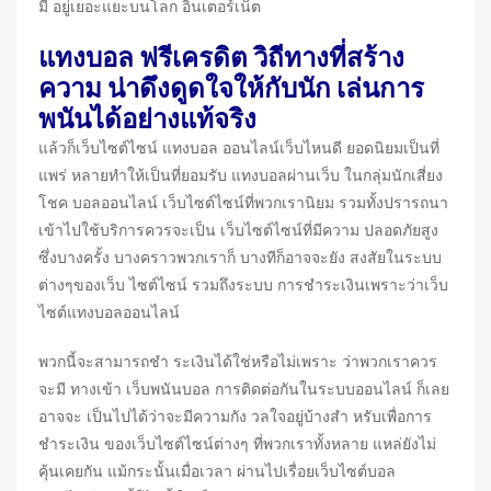
มี อยู่เยอะแยะบนโลก อินเตอร์เน็ต
แทงบอล ฟรีเครดิต วิถีทางที่สร้าง
ความ น่าดึงดูดใจให้กับนัก เล่นการ
พนันได้อย่างแท้จริง
แล้วก็เว็บไซต์ไซน์ แทงบอล ออนไลน์เว็บไหนดี ยอดนิยมเป็นที่
แพร่ หลายทำให้เป็นที่ยอมรับ แทงบอลผ่านเว็บ ในกลุ่มนักเสี่ยง
โชค บอลออนไลน์ เว็บไซต์ไซน์ที่พวกเรานิยม รวมทั้งปรารถนา
เข้าไปใช้บริการควรจะเป็น เว็บไซต์ไซน์ที่มีความ ปลอดภัยสูง
ซึ่งบางครั้ง บางคราวพวกเราก็ บางทีก็อาจจะยัง สงสัยในระบบ
ต่างๆของเว็บ ไซต์ไซน์ รวมถึงระบบ การชำระเงินเพราะว่าเว็บ
ไซต์แทงบอลออนไลน์
พวกนี้จะสามารถชำ ระเงินได้ใช่หรือไม่เพราะ ว่าพวกเราควร
จะมี ทางเข้า เว็บพนันบอล การติดต่อกันในระบบออนไลน์ ก็เลย
อาจจะ เป็นไปได้ว่าจะมีความกัง วลใจอยู่บ้างสำ หรับเพื่อการ
ชำระเงิน ของเว็บไซต์ไซน์ต่างๆ ที่พวกเราทั้งหลาย แหล่ยังไม่
คุ้นเคยกัน แม้กระนั้นเมื่อเวลา ผ่านไปเรื่อยเว็บไซต์บอล