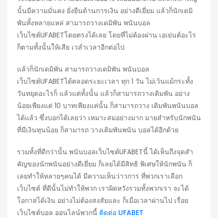
นั้นมีความมั่นคง ยั่งยืนด้านการเงิน อย่างดีเยี่ยม แล้วก็นักเดมิ
พันทั้งหลายแหล่ สามารถวางเดมิพัน พนันบอล
เว็บไซต์UFABETโดยตรงได้เลย โดยที่ไม่ต้องผ่าน เอเย่นต์อะไร
ก็ตามทั้งนั้นให้เสีย เวล่ำเวลาอีกต่อไป
แล้วก็นักเดมิพัน สามารถวางเดมิพัน พนันบอล
เว็บไซต์UFABETได้ตลอดระยะเวลา ทุก 1 วัน ไม่เว้นแม้กระทั้ง
วันหยุดอะไรก็ แล้วแต่ทั้งนั้น แล้วก็สามารถวางเดิมพัน อย่าง
น้อยเพียงแต่ 10 บาทเพียงแค่นั้น ก็สามารถวาง เดิมพันพนันบอล
ได้แล้ว ซึ่งบอกได้เลยว่า เหมาะสมอย่างมาก มายสำหรับนักพนัน
ที่มีเงินทุนน้อย ก็สามารถ วางเดิมพันพนัน บอลได้อีกด้วย
รวมทั้งที่ดีกว่านั้น พนันบอลเว็บไซต์UFABETนี้ ได้เห็นถึงจุดสำ
คัญของนักพนันอย่างดีเยี่ยม ก็เลยได้มีสิทธิ พิเศษให้นักพนัน ก็
เลยทำให้หลายๆคนได้ มีความเห็นว่าวการ ที่พวกเราเลือก
เว็บไซต์ ที่ดีนั้นไม่ทำให้พวก เราผิดหวังรวมทั้งพวกเรา จะได้
โอกาสได้เงิน อย่างไม่ต้องสงสัยและ ก็เมื่อเวลาผ่านไป เรื่อย
เว็บไซต์บอล ออนไลน์พวกนี้
ติดต่อ UFABET