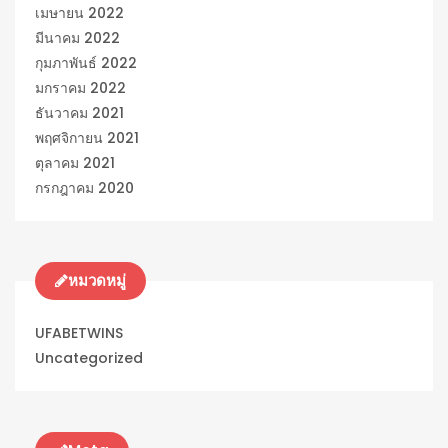
เมษายน 2022
มีนาคม 2022
กุมภาพันธ์ 2022
มกราคม 2022
ธันวาคม 2021
พฤศจิกายน 2021
ตุลาคม 2021
กรกฎาคม 2020
หมวดหมู่
UFABETWINS
Uncategorized