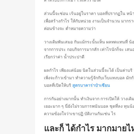
ส่วนนี้จะซ่อน เร้นอยู่ในราคา บอลที่ปรากฏใน หน
เพื่อสร้างกำไร ให้กับหน่วย งานเป็นจำนวน มากรา
ค่อนข้างจะ ต่ำหมายความว่า
วางเดิมพันเสมอ กันแม้กระนั้นเห็น ผลทดแทนที่ น
จากการประ กอบกิจการมากสัก เท่าไรนักก็จะ เสนอร
เรียกว่าค่า น้ำประปาดี
ผลกำไร เพียงแค่น้อย นิดในส่วนนี้จะได้ เป็นค่าบร
เพิ่งจะก้าวเข้ามา ทำความรู้จักกับเว็บแทงบอล มักกำ
บอลที่เปิดให้บริ
สูตรบาคาร่าป๋าเซียน
การกันอย่างมากนั้น ทำเงินจาก การเปิดให้ วางเดิ
เยอะมาก ๆ นี่ยังไม่รวมการพนันบอล ชุดที่ลง ทุน
ความข้องใจว่าเขาปฏิ บัติงานกันเช่น ไร
และก็ ได้กำไร มากมายไหม