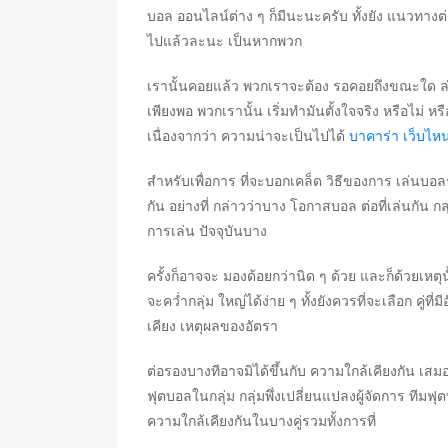
บอล ออนไลน์ต่าง ๆ ก็มีนะนะครับ ทั้งยัง แนวทางต่
ไปแล้วละนะ เป็นหากพวก
เรานั้นคอยแล้ว พวกเราจะต้อง รอคอยถึงขณะใด ล่ะ
เพียงพอ พวกเรานั้น เริ่มทำมันตั้งใจจริง หรือไม่ หร
เนื่องจากว่า ความน่าจะเป็นไปได้
บาคาร่า เว็บไห
สำหรับเพื่อการ ที่จะบอกเคล็ด วิธีของการ เล่นบอลรอ
กัน อย่างที่ กล่าวว่าบาง โอกาสบอล ต่อที่เล่นกัน กลุ่
การเล่น ปัจจุบันบาง
ครั้งก็อาจจะ มองด้อยกว่านิด ๆ ด้วย และก็ด้วยเหตุนั
จะคว่ำกลุ่ม ใหญ่ได้ง่าย ๆ ทั้งยังควรที่จะเลือก คู่ที
เคียง เหตุผลของอัตรา
ต่อรองบางทีอาจมิได้ขึ้นกับ ความใกล้เคียงกัน เสมอแต
ฟุตบอลในกลุ่ม กลุ่มพึ่งเปลี่ยนแปลงผู้จัดการ ทีมฟุ
ความใกล้เคียงกันในบางคู่รวมทั้งการที่