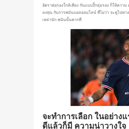
อัตราต่อรองใกล้เคียง กันแบบงี้กลุ่มรอง ก็ให้ควา
ลงทุน กับการพนันบอลออนไลน์ ที่ไม่ว่า จะดูไปทาง
เหล่านัก พนันนั้นควรที่
จะทำการเลือก ในอย่างแรกน
ดีแล้วก็มี ความน่าวางใจ