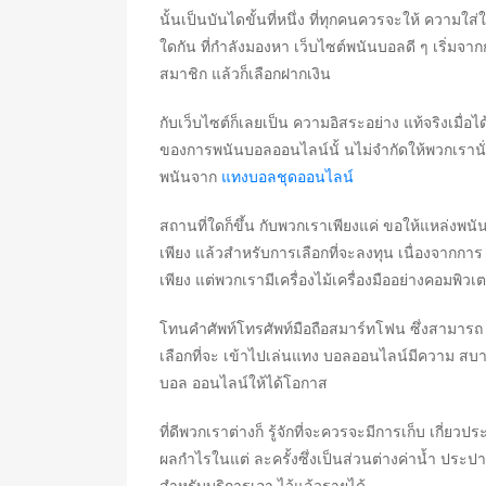
นั้นเป็นบันไดขั้นที่หนึ่ง ที่ทุกคนควรจะให้ คว
ใดกัน ที่กำลังมองหา เว็บไซต์พนันบอลดี ๆ เริ่มจ
สมาชิก แล้วก็เลือกฝากเงิน
กับเว็บไซต์ก็เลยเป็น ความอิสระอย่าง แท้จริงเมื่
ของการพนันบอลออนไลน์นั้ นไม่จำกัดให้พวกเรานั่ง พ
พนันจาก
แทงบอลชุดออนไลน์
สถานที่ใดก็ขึ้น กับพวกเราเพียงแค่ ขอให้แหล่งพนัน 
เพียง แล้วสำหรับการเลือกที่จะลงทุน เนื่องจากการ 
เพียง แต่พวกเรามีเครื่องไม้เครื่องมืออย่างคอมพิวเต
โทนคำศัพท์โทรศัพท์มือถือสมาร์ทโฟน ซึ่งสามารถ 
เลือกที่จะ เข้าไปเล่นแทง บอลออนไลน์มีความ สบา
บอล ออนไลน์ให้ได้โอกาส
ที่ดีพวกเราต่างก็ รู้จักที่จะควรจะมีการเก็บ เกี่ยวป
ผลกำไรในแต่ ละครั้งซึ่งเป็นส่วนต่างค่าน้ำ ประป
สำหรับบริการเอา ไว้แล้วรายได้