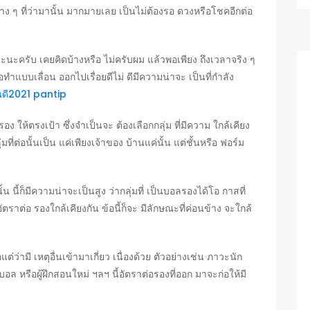
าง ๆ ที่ว่ามานั้น มากมายเลย เป็นไม่ต้องรอ ดวงหรือโชคอีกต่อ
นะครับ เคยคิดบ้างหรือ ไม่ครับผม แล้วพอเพียง ถึงเวลาจริง ๆ
ือทำแบบเลื่อน ออกไปเรื่อยดีไม่ ดีมีความน่าจะ เป็นที่กำลัง
นดี2021 pantip
ง ให้ตรงเป้า ซึ่งจำเป็นจะ ต้องเลือกกลุ่ม ที่มีความ ใกล้เคียง
มที่ต่อนั้นเป็น แค่เพียงเจ้าของ บ้านแค่นั้น แต่ชั้นหรือ ฟอร์ม
้น นี้ก็มีความน่าจะเป็นสูง ว่ากลุ่มที่ เป็นบอลรองได้โอ กาสที่
่มีอัตราต่อ รองใกล้เคียงกัน ข้อนี้ก็จะ มีลักษณะที่ค่อนข้าง จะใกล้
่ว่ามี เหตุอื่นเข้ามาเกี่ยว เนื่องด้วย ตัวอย่างเช่น ภาวะนัก
ตบอล หรือผู้ฝึกสอนใหม่ ฯลฯ นี้อัตราต่อรองที่ออก มาจะก่อให้มี