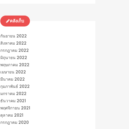
คลังเก็บ
กันยายน 2022
สิงหาคม 2022
กรกฎาคม 2022
มิถุนายน 2022
พฤษภาคม 2022
เมษายน 2022
มีนาคม 2022
กุมภาพันธ์ 2022
มกราคม 2022
ธันวาคม 2021
พฤศจิกายน 2021
ตุลาคม 2021
กรกฎาคม 2020