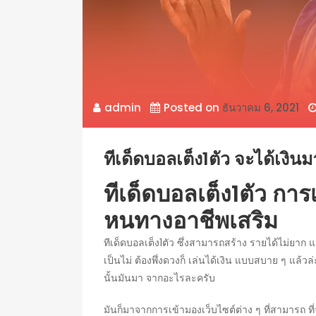
admin
Posted on
ธันวาคม 6, 2021
ทีเด็ดบอลเต็ง1ตัว จะได้เงิน
ทีเด็ดบอลเต็ง1ตัว การเ
หนทางอาชีพเสริม
ทีเด็ดบอลเต็ง1ตัว ซึ่งสามารถสร้าง รายได้ไม่ยาก แ
เป็นไม่ ต้องพึ่งดวงก็ เล่นได้เงิน แบบสบาย ๆ แล้
นั้นมันมา จากอะไรละครับ
มันก็มาจากการเข้ามองเว็บไซต์ต่าง ๆ ที่สามารถ ที่