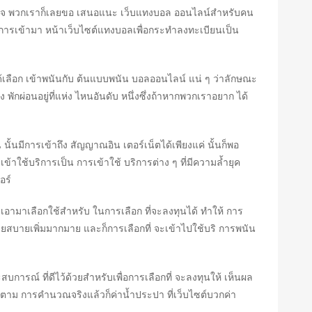
ามใส่ใจ พวกเราก็เลยขอ เสนอแนะ เว็บแทงบอล ออนไลน์สำหรับคน
ากการเข้ามา หน้าเว็บไซต์แทงบอลเพื่อกระทำลงทะเบียนเป็น
อได้เลือก เข้าพนันกับ ต้นแบบพนัน บอลออนไลน์ แน่ ๆ ว่าลักษณะ
ักผ่อนอยู่ที่แห่ง ไหนอันดับ หนึ่งซึ่งถ้าหากพวกเราอยาก ได้
นั้นมีการเข้าถึง สัญญาณอิน เตอร์เน็ตได้เพียงแค่ นั้นก็พอ
เข้าใช้บริการเป็น การเข้าใช้ บริการต่าง ๆ ที่มีความล้ำยุค
อร์
เอามาเลือกใช้สำหรับ ในการเลือก ที่จะลงทุนได้ ทำให้ การ
ยสบายเพิ่มมากมาย และก็การเลือกที่ จะเข้าไปใช้บริ การพนัน
ระสบการณ์ ที่ดีไว้ด้วยสำหรับเพื่อการเลือกที่ จะลงทุนให้ เห็นผล
าตาม การคำนวณจริงแล้วก็ค่าน้ำประปา ที่เว็บไซต์บวกค่า