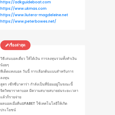
https://adkguideboat.com
https://www.ukmas.com
https://www.liutera-magdeleine.net
https://www.peterbowes.net/
เรื่องล่าสุด
วิธีเล่นบอลเดี่ยว ให้ได้เงิน การลงทุนรวมทั้งทำเงิน
น้อยๆ
ทีเด็ดแทงบอล วันนี้ การเลือกต้นแบบสำหรับการ
ลงทุน
สูตร เซ๊กซี่บาคาร่า กำลังเป็นที่นิยมอยู่ในขณะนี้
จิตวิทยาราคาบอล มีความสบายสบายย่นระยะเวลา
แล้วก็รายจ่าย
ผลบอลเมื่อคืนUFABET ใช้เทคโนโลยีให้เกิด
ประโยชน์