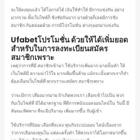
จะให้ลงทุนแล้ว ได้โอกาสได้ เงินใช้ทำให้ มีการแข่งกัน อย่าง
มากรวม ทั้งเว็บไซต์ก็ ชิงชัยกันมาก มายด้วยก็เลยมีการชิง
สมาชิก กันตลอดด้วย การมีโปรโมชั่น ต่างๆออกมาแข่งกัน
Ufabetโปรโมชั่น ด้วยให้ได้เพิ่มยอด
สำหรับในการลงทะเบียนสมัคร
สมาชิกเพราะ
เหตุว่าการที่มี สมาชิกเข้ามา ใช้บริการเพิ่มมาก มายนั้นทำ ให้
เว็บไซต์มี ความน่าไว้ใจ มากเพิ่มขึ้นด้วย แม้กระนั้นพวกเราก็จำ
ต้องเลือกเว็บไซต์ที่ พวกเราจะสมัคร สมาชิกเพราะ
ว่าจะมีการ เสี่ยงมากมาย ถ้าเกิดพวกเรา เลือกเข้าไปเป็น พวก
กับเว็บไซต์ที่ มิได้มาตรฐาน ที่ดีการพนันบอลออนไลน์ใน วันนี้ มี
ลัษณะทิศทาง ที่จะมีปริมาณ เพิ่มมากขึ้น กับผู้เข้า
ใช้บริการที่นิยม เลือกที่จะลง ทุนกับระบบออน ไลน์เนื่องจาก
ว่าการเลือกลงทุนใน แต่ละครั้งทำ ให้พวกเราได้โอกาสมากขึ้น