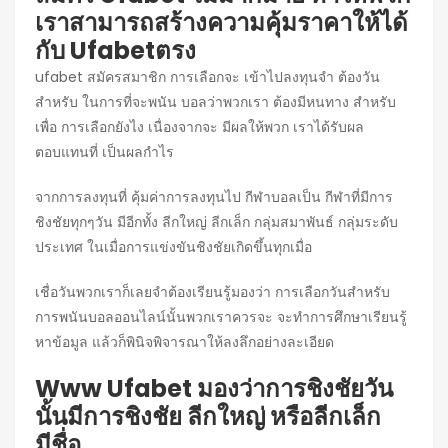
เราสามารถสร้างความคุ้มราคาให้ได้
กับ Ufabetตรง
ufabet สมัครสมาชิก การเลือกจะ เข้าไปลงทุนจำ ต้องวัน
สำหรับ ในการที่จะพนัน บอลว่าพวกเรา ต้องมีหนทาง สำหรับ
เพื่อ การเลือกยังไง เนื่องจากจะ มีผลให้พวก เราได้รับผล
ตอบแทนที่ เป็นผลกำไร
จากการลงทุนที่ คุ้มค่าการลงทุนไป กีฬาบอลเป็น กีฬาที่มีการ
ชิงชัยทุกๆวัน มีอีกทั้ง ลีกใหญ่ ลีกเล็ก กลุ่มสมาพันธ์ กลุ่มระดับ
ประเทศ ในเมื่อการแข่งขันชิงชัยเกิดขึ้นทุกเมื่อ
เชื่อวันพวกเราก็เลยจำต้องเรียนรู้มองว่า การเลือกวันสำหรับ
การพนันบอลออนไลน์นั้นพวกเราควรจะ จะทำการศึกษาเรียนรู้
หาข้อมูล แล้วก็พินิจพิจารณาให้ลงลึกอย่างละเอียด
Www Ufabet มองว่าการชิงชัยวัน
นั้นมีการชิงชัย ลีกใหญ่ หรือลีกเล็ก
มีชื่อ