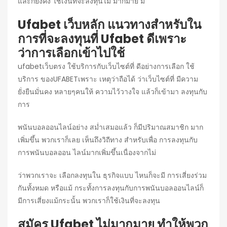
และก็ยังคง ใช้เงินที่จะลงทุนไม่ มากมาย มี
Ufabet เว็บหลัก แนวทางสำหรับใน
การที่จะลงทุนที่ Ufabet ดีเพราะ
ว่าการเลือกเข้าไปใช้
ufabetเว็บตรง ใช้บริการกับเว็บไซต์ที่ ดีอย่างการเลือก ใช้
บริการ ของUFABETเพราะ เหตุว่าถือได้ ว่าเว็บไซต์ที่ มีความ
ยั่งยืนมั่นคง หลายๆคนให้ ความไว้วางใจ แล้วก็เข้ามา ลงทุนกับ
การ
พนันบอลออนไลน์อย่าง สม่ำเสมอแล้ว ก็มีปริมาณสมาชิก มาก
เพิ่มขึ้น พวกเราก็เลย เห็นถึงวิถีทาง สำหรับเพื่อ การลงทุนกับ
การพนันบอลออน ไลน์มากเพิ่มขึ้นเนื่องจากไม่
ว่าพวกเราจะ เลือกลงทุนใน ธุรกิจแบบ ไหนก็จะมี การเสี่ยงร่วม
กันทั้งหมด หรือแม้ กระทั้งการลงทุนกับการพนันบอลออนไลน์ก็
มีการเสี่ยงแม้กระนั้น พวกเราก็ใช้เงินที่จะลงทุน
สมัคร Ufabet ไม่มากมาย ทำให้พวก