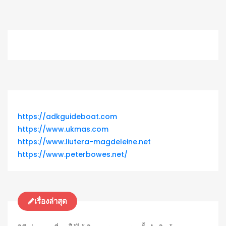
https://adkguideboat.com
https://www.ukmas.com
https://www.liutera-magdeleine.net
https://www.peterbowes.net/
เรื่องล่าสุด