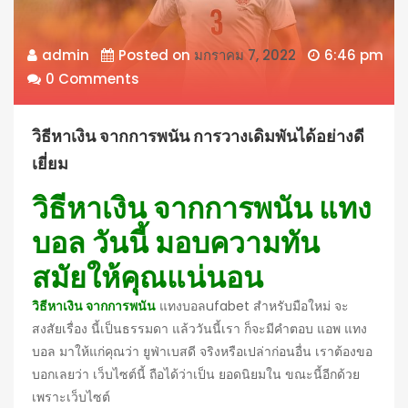
admin
Posted on
มกราคม 7, 2022
6:46 pm
0 Comments
วิธีหาเงิน จากการพนัน การวางเดิมพันได้อย่างดี
เยี่ยม
วิธีหาเงิน จากการพนัน แทง
บอล วันนี้ มอบความทัน
สมัยให้คุณแน่นอน
วิธีหาเงิน จากการพนัน
แทงบอลufabet
สำหรับมือใหม่ จะ
สงสัยเรื่อง นี้เป็นธรรมดา แล้ววันนี้เรา ก็จะมีคำตอบ แอพ แทง
บอล มาให้แก่คุณว่า ยูฟ่าเบสดี จริงหรือเปล่าก่อนอื่น เราต้องขอ
บอกเลยว่า เว็บไซต์นี้ ถือได้ว่าเป็น ยอดนิยมใน ขณะนี้อีกด้วย
เพราะเว็บไซต์