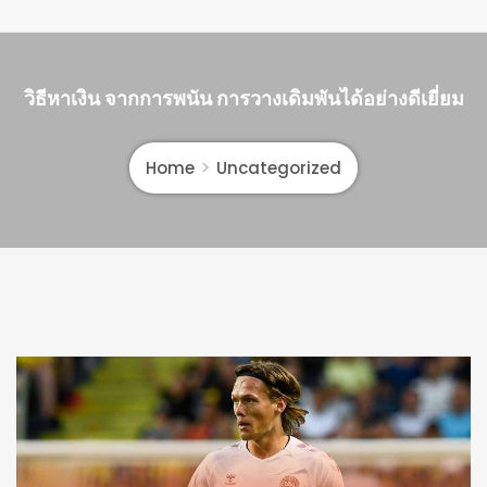
วิธีหาเงิน จากการพนัน การวางเดิมพันได้อย่างดีเยี่ยม
Home
Uncategorized