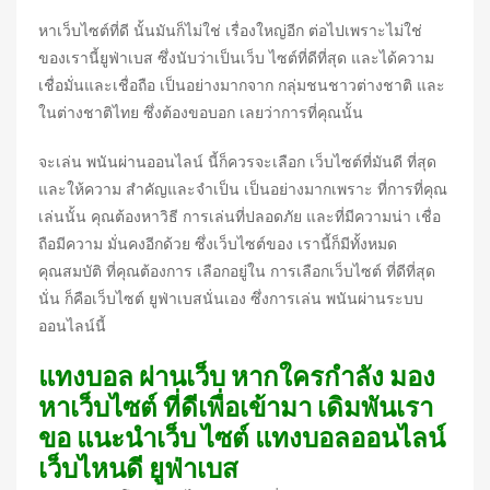
หาเว็บไซต์ที่ดี นั้นมันก็ไม่ใช่ เรื่องใหญ่อีก ต่อไปเพราะไม่ใช่
ของเรานี้ยูฟ่าเบส ซึ่งนับว่าเป็นเว็บ ไซต์ที่ดีที่สุด และได้ความ
เชื่อมั่นและเชื่อถือ เป็นอย่างมากจาก กลุ่มชนชาวต่างชาติ และ
ในต่างชาติไทย ซึ่งต้องขอบอก เลยว่าการที่คุณนั้น
จะเล่น พนันผ่านออนไลน์ นี้ก็ควรจะเลือก เว็บไซต์ที่มันดี ที่สุด
และให้ความ สำคัญและจำเป็น เป็นอย่างมากเพราะ ที่การที่คุณ
เล่นนั้น คุณต้องหาวิธี การเล่นที่ปลอดภัย และที่มีความน่า เชื่อ
ถือมีความ มั่นคงอีกด้วย ซึ่งเว็บไซต์ของ เรานี้ก็มี
ทั้งหมด
คุณสมบัติ ที่คุณต้องการ เลือกอยู่ใน การเลือกเว็บไซต์ ที่ดีที่สุด
นั่น ก็คือเว็บไซต์ ยูฟ่าเบสนั่นเอง ซึ่งการเล่น พนันผ่านระบบ
ออนไลน์นี้
แทงบอล ผ่านเว็บ หากใครกำลัง มอง
หาเว็บไซต์ ที่ดีเพื่อเข้ามา เดิมพันเรา
ขอ แนะนำเว็บ ไซต์ แทงบอลออนไลน์
เว็บไหนดี ยูฟ่าเบส