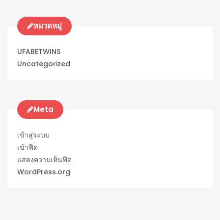
หมวดหมู่
UFABETWINS
Uncategorized
Meta
เข้าสู่ระบบ
เข้าฟีด
แสดงความเห็นฟีด
WordPress.org