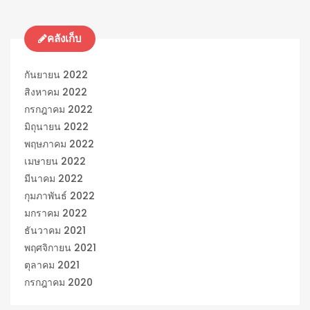
คลังเก็บ
กันยายน 2022
สิงหาคม 2022
กรกฎาคม 2022
มิถุนายน 2022
พฤษภาคม 2022
เมษายน 2022
มีนาคม 2022
กุมภาพันธ์ 2022
มกราคม 2022
ธันวาคม 2021
พฤศจิกายน 2021
ตุลาคม 2021
กรกฎาคม 2020