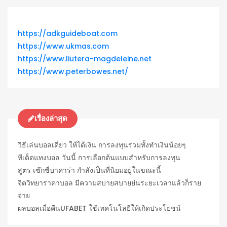
https://adkguideboat.com
https://www.ukmas.com
https://www.liutera-magdeleine.net
https://www.peterbowes.net/
เรื่องล่าสุด
วิธีเล่นบอลเดี่ยว ให้ได้เงิน การลงทุนรวมทั้งทำเงินน้อยๆ
ทีเด็ดแทงบอล วันนี้ การเลือกต้นแบบสำหรับการลงทุน
สูตร เซ๊กซี่บาคาร่า กำลังเป็นที่นิยมอยู่ในขณะนี้
จิตวิทยาราคาบอล มีความสบายสบายย่นระยะเวลาแล้วก็ราย
จ่าย
ผลบอลเมื่อคืนUFABET ใช้เทคโนโลยีให้เกิดประโยชน์