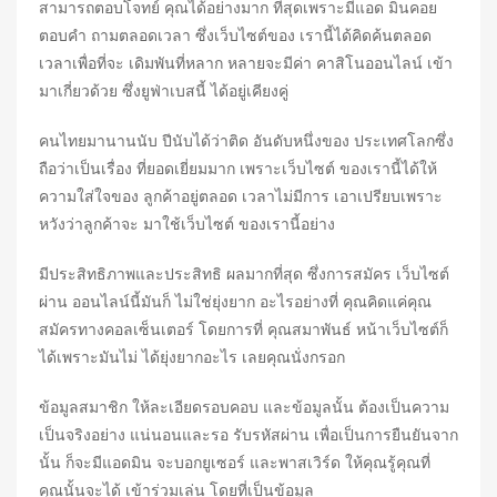
สามารถตอบโจทย์ คุณได้อย่างมาก ที่สุดเพราะมีแอด มินคอย
ตอบคำ ถามตลอดเวลา ซึ่งเว็บไซต์ของ เรานี้ได้คิดค้นตลอด
เวลาเพื่อที่จะ เดิมพันที่หลาก หลายจะมีค่า คาสิโนออนไลน์ เข้า
มาเกี่ยวด้วย ซึ่งยูฟ่าเบสนี้ ได้อยู่เคียงคู่
คนไทยมานานนับ ปีนับได้ว่าติด อันดับหนึ่งของ ประเทศโลกซึ่ง
ถือว่าเป็นเรื่อง ที่ยอดเยี่ยมมาก เพราะเว็บไซต์ ของเรานี้ได้ให้
ความใส่ใจของ ลูกค้าอยู่ตลอด เวลาไม่มีการ เอาเปรียบเพราะ
หวังว่าลูกค้าจะ มาใช้เว็บไซต์ ของเรานี้อย่าง
มีประสิทธิภาพและประสิทธิ ผลมากที่สุด ซึ่งการสมัคร เว็บไซต์
ผ่าน ออนไลน์นี้มันก็ ไม่ใช่ยุ่งยาก อะไรอย่างที่ คุณคิดแค่คุณ
สมัครทางคอลเซ็นเตอร์ โดยการที่ คุณสมาพันธ์ หน้าเว็บไซต์ก็
ได้เพราะมันไม่ ได้ยุ่งยากอะไร เลยคุณนั่งกรอก
ข้อมูลสมาชิก ให้ละเอียดรอบคอบ และข้อมูลนั้น ต้องเป็นความ
เป็นจริงอย่าง แน่นอนและรอ รับรหัสผ่าน เพื่อเป็นการยืนยันจาก
นั้น ก็จะมีแอดมิน จะบอกยูเซอร์ และพาสเวิร์ด ให้คุณรู้คุณที่
คุณนั้นจะได้ เข้าร่วมเล่น โดยที่เป็นข้อมูล