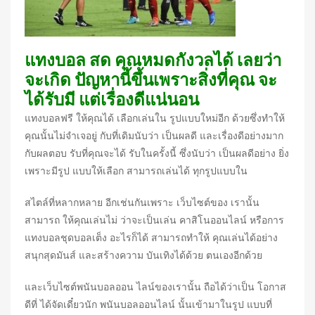
แทงบอล สด คุณหมดกังวลได้ เลยว่า
จะเกิด ปัญหานี้ขึ้นเพราะสิ่งที่คุณ จะ
ได้รับมี แต่เรื่องดีแน่นอน
แทงบอลฟรี ให้คุณได้ เลือกเล่นใน รูปแบบใหม่อีก ด้วยซึ่งทำให้
คุณนั้นไม่จำเจอยู่ กับที่เดิมนับว่า เป็นผลดี และเรื่องดีอย่างมาก
กับผลตอบ รับที่คุณจะได้ รับในครั้งนี้ ซึ่งนับว่า เป็นผลดีอย่าง ยิ่ง
เพราะมีรูป แบบให้เลือก สามารถเล่นได้ ทุกรูปแบบใน
สไตล์ที่หลากหลาย อีกเช่นกันเพราะ เว็บไซต์ของ เรานั้น
สามารถ ให้คุณเล่นไม่ ว่าจะเป็นเล่น คาสิโนออนไลน์ หรือการ
แทงบอลชุดบอลเต็ง อะไรก็ได้ สามารถทำให้ คุณเล่นได้อย่าง
สนุกสุดมันส์ และสร้างความ บันเทิงได้ด้วย ตนเองอีกด้วย
และเว็บไซต์พนันบอลออน ไลน์ของเรานั้น ถือได้ว่าเป็น โอกาส
ดีที่ ได้จัดเดี๋ยวนัก พนันบอลออนไลน์ นั้นเข้ามาในรูป แบบที่