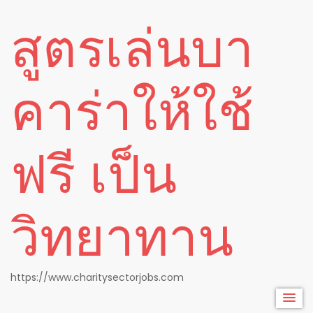
Skip
สูตรเล่นบา
to
content
คาร่าให้ใช้
ฟรี เป็น
วิทยาทาน
https://www.charitysectorjobs.com