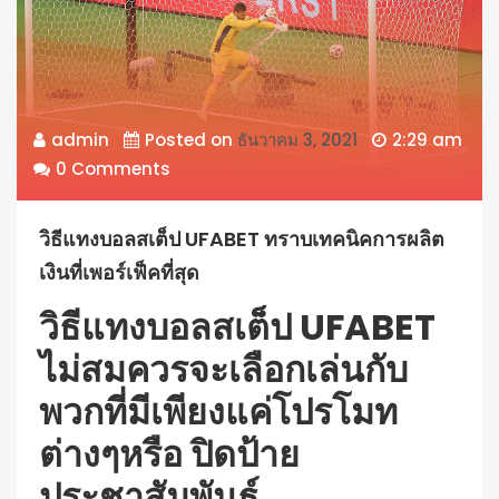
admin
Posted on
ธันวาคม 3, 2021
2:29 am
0 Comments
วิธีแทงบอลสเต็ป UFABET ทราบเทคนิคการผลิต
เงินที่เพอร์เฟ็คที่สุด
วิธีแทงบอลสเต็ป UFABET
ไม่สมควรจะเลือกเล่นกับ
พวกที่มีเพียงแค่โปรโมท
ต่างๆหรือ ปิดป้าย
ประชาสัมพันธ์