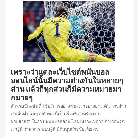
เพราะว่าแต่ละเว็บไซต์พนันบอล
ออนไลน์นั้นมีความต่างกันในหลายๆ
ส่วน แล้วก็ทุกส่วนก็มีความหมายมา
กมายๆ
สำหรับนักพนันที่ ใช้บริการอย่างพวก เราอย่างประเด็น การฝาก
เงินจั้นต่ำ แน่ๆว่าหัวข้อ นี้เป็นเรื่องที่ สำหรับมาก
มายสำหรับในการ พนันบอลออน ไลน์เพราะเหตุว่า ถ้าเกิดพวก
เรารู้ดี ว่าพวกเราเป็นผู้ที่ มีต้นทุนสำหรับเพื่อการ