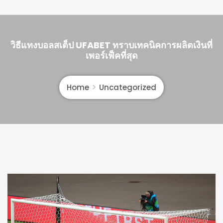
วิธีแทงบอลสเต็ป UFABET ทราบเทคนิคการผลิตเงินที่
เพอร์เฟ็คที่สุด
Home
Uncategorized