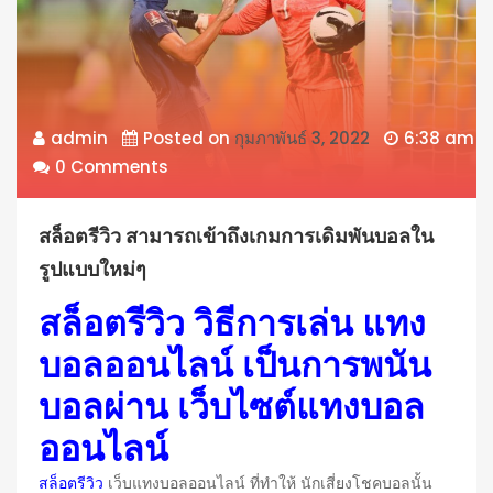
admin
Posted on
กุมภาพันธ์ 3, 2022
6:38 am
0 Comments
สล็อตรีวิว สามารถเข้าถึงเกมการเดิมพันบอลใน
รูปแบบใหม่ๆ
สล็อตรีวิว วิธีการเล่น แทง
บอลออนไลน์ เป็นการพนัน
บอลผ่าน เว็บไซต์แทงบอล
ออนไลน์
สล็อตรีวิว
เว็บแทงบอลออนไลน์ ที่ทำให้ นักเสี่ยงโชคบอลนั้น