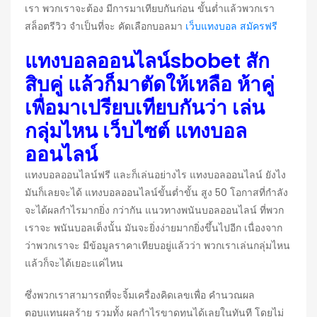
เรา พวกเราจะต้อง มีการมาเทียบกันก่อน ขั้นต่ำแล้วพวกเรา
สล็อตรีวิว จำเป็นที่จะ คัดเลือกบอลมา
เว็บแทงบอล สมัครฟรี
แทงบอลออนไลน์sbobet สัก
สิบคู่ แล้วก็มาตัดให้เหลือ ห้าคู่
เพื่อมาเปรียบเทียบกันว่า เล่น
กลุ่มไหน เว็บไซต์ แทงบอล
ออนไลน์
แทงบอลออนไลน์ฟรี และก็เล่นอย่างไร แทงบอลออนไลน์ ยังไง
มันก็เลยจะได้ แทงบอลออนไลน์ขั้นต่ำขั้น สูง 50 โอกาสที่กำลัง
จะได้ผลกำไรมากยิ่ง กว่ากัน แนวทางพนันบอลออนไลน์ ที่พวก
เราจะ พนันบอลเต็งนั้น มันจะยิ่งง่ายมากยิ่งขึ้นไปอีก เนื่องจาก
ว่าพวกเราจะ มีข้อมูลราคาเทียบอยู่แล้วว่า พวกเราเล่นกลุ่มไหน
แล้วก็จะได้เยอะแค่ไหน
ซึ่งพวกเราสามารถที่จะจิ้มเครื่องคิดเลขเพื่อ คำนวณผล
ตอบแทนผลร้าย รวมทั้ง ผลกำไรขาดทุนได้เลยในทันที โดยไม่