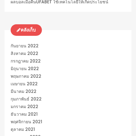
ผลบอลเมื่อคืนUFABET ใช้เทคโนโลยีให้เกิดประโยชน์
คลังเก็บ
กันยายน 2022
สิงหาคม 2022
กรกฎาคม 2022
มิถุนายน 2022
พฤษภาคม 2022
เมษายน 2022
มีนาคม 2022
กุมภาพันธ์ 2022
มกราคม 2022
ธันวาคม 2021
พฤศจิกายน 2021
ตุลาคม 2021