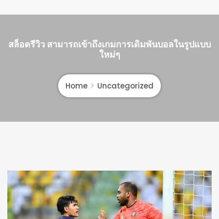
สล็อตรีวิว สามารถเข้าถึงเกมการเดิมพันบอลในรูปแบบ
ใหม่ๆ
Home
Uncategorized