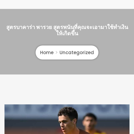
สูตรบาคาร่า พารวย สูตรพนันที่คุณจะเอามาใช้ทำเงิน
ให้เกิดขึ้น
Home
Uncategorized