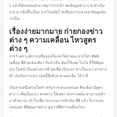
ๆ แล้วก็ดังๆก่อนด้วย เหตุว่าการเข้า พบข้อมูลต่าง ๆ จะทำเป็น
ง่าย มากยิ่งขึ้นเนื่อง จากในสมัยโ ซเชียลการแสวงหาข้อมูลนับ
ว่าเป็น
เรื่องง่ายมากมาย ก่ายกองข่าว
ต่าง ๆ ความเคลื่อน ไหวสูตร
ต่าง ๆ
การวิ เคราะห์การเปลี่ยนธงก็จะหาได้ง่ายจะ,จากโทร ศัพท์
เคลื่อน ที่ด้วยเช่นเดียว กันจำเป็น ต้องใช้เทค โนโล ยีให้มีคุณ
ประโยชน์ เป็นอย่างมากที่ สุดเพื่อ เป็นแถว ทางในแนว ทางการ
ทำ เงินกับการเล่น บอลนี้อีกด้วย จะมองเห็น ได้ว่านี่
เป็นส่วนหนึ่งส่วนใดสำ หรับการเล่นแทงบอล ที่จะต้อง มีสูตร
ต่าง ๆ เพื่อเป็นแนว ทางทาง ให้เหล่า นักการพนัน สามารถเข้า
มาทำความ เข้าใจเพื่อ กระบวนการทำเงิน ที่ดี แล้ว ก็การเล่น
แทงบอล ที่มีคุณภาพการ ดูข่าวที่มีการเคลื่อนไหว