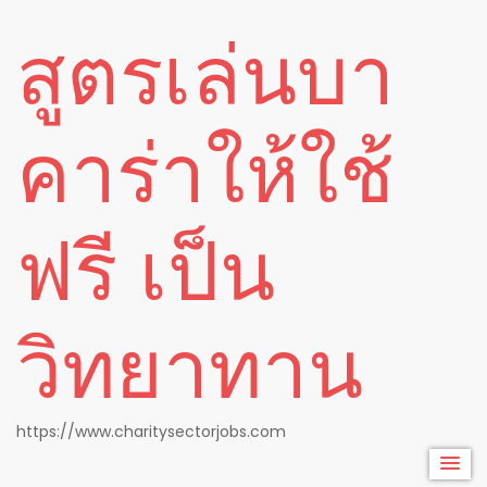
Skip
สูตรเล่นบา
to
content
คาร่าให้ใช้
ฟรี เป็น
วิทยาทาน
https://www.charitysectorjobs.com