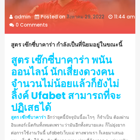
admin
Posted on
สิงหาคม 29, 2022
11:44 am
0 Comments
สูตร เซ๊กซี่บาคาร่า กำลังเป็นที่นิยมอยู่ในขณะนี้
สูตร เซ๊กซี่บาคาร่า พนัน
ออนไลน์ นักเสี่ยงดวงคน
จำนวนไม่น้อยแล้วก็ยังไม่
ลิ้งค์ Ufabet สามารถที่จะ
ปฏิเสธได้
สูตร เซ๊กซี่บาคาร่า
อีกว่ายุคนี้ปัจจุบันนี้อะไรๆ
ก็จำเป็น ต้องผ่าน
อินเตอร์เน็ตกันทั้งหมดเพราะว่ามันอีกทั้งสบายและ ก็ไม่ยุ่งยาก
ต่อการใช้งานวันนี้ ufabetเว็บแม่ ทางพวกเรา ก็เลยมาเสนอ