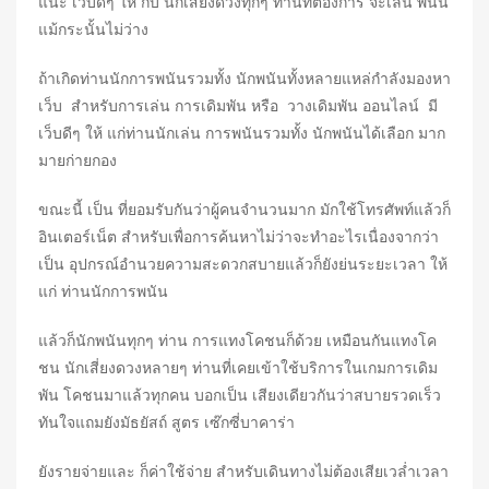
แนะ เว็บดีๆ ให้ กับ นักเสี่ยงดวงทุกๆ ท่านที่ต้องการ จะเล่น พนัน
แม้กระนั้นไม่ว่าง
ถ้าเกิดท่านนักการพนันรวมทั้ง นักพนันทั้งหลายแหล่กำลังมองหา
เว็บ สำหรับการเล่น การเดิมพัน หรือ วางเดิมพัน ออนไลน์ มี
เว็บดีๆ ให้ แก่ท่านนักเล่น การพนันรวมทั้ง นักพนันได้เลือก มาก
มายก่ายกอง
ขณะนี้ เป็น ที่ยอมรับกันว่าผู้คนจำนวนมาก มักใช้โทรศัพท์แล้วก็
อินเตอร์เน็ต สำหรับเพื่อการค้นหาไม่ว่าจะทำอะไรเนื่องจากว่า
เป็น อุปกรณ์อำนวยความสะดวกสบายแล้วก็ยังย่นระยะเวลา ให้
แก่ ท่านนักการพนัน
แล้วก็นักพนันทุกๆ ท่าน การแทงโคชนก็ด้วย เหมือนกันแทงโค
ชน นักเสี่ยงดวงหลายๆ ท่านที่เคยเข้าใช้บริการในเกมการเดิม
พัน โคชนมาแล้วทุกคน บอกเป็น เสียงเดียวกันว่าสบายรวดเร็ว
ทันใจแถมยังมัธยัสถ์ สูตร เซ๊กซี่บาคาร่า
ยังรายจ่ายและ ก็ค่าใช้จ่าย สำหรับเดินทางไม่ต้องเสียเวล่ำเวลา