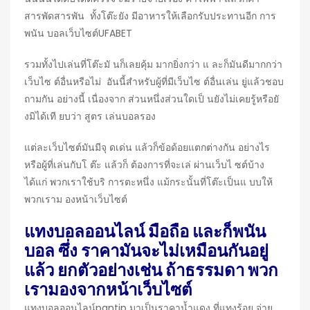
สารพัดสารพัน ทั้งโต๊ะยัง มีอาหารให้เลือกรับประทานอีก การ
พนัน บอลเว็บไซต์UFABET
รวมทั้งไปเล่นที่โต๊ะมั นก็เลยคุ้ม มากยิ่งกว่า แ ละก็มันดีมากกว่า
เว็บไซ ต์อื่นหรือไม่ อันนี้สำหรับผู้ที่มีเว็บไซ ต์อื่นเล่น ยู่แล้วชอบ
ถามกัน อย่างนี้ เนื่องจาก ส่วนหนึ่งส่วนใดเป็ นยังไม่เคยรู้หรือยั
งมิได้เที ยบว่า สูตร เล่นบอลรอง
แต่ละเว็บไซต์มันมีจุ ดเด่น แล้วก็ข้อด้อยแตกต่างกัน อย่างไร
หรือผู้ที่เล่นกับโ ต๊ะ แล้วก็ ต้องการที่จะเล่ ผ่านเว็บไ ซต์บ้าง
ได้แก่ พวกเราใช้บริ การตะหนึ่ง แม้กระนั้นที่โต๊ะเป็นแ บบให้
พวกเราม องหน้าเว็บไซต์
แทงบอลออนไลน์ มือถือ และก็พนัน
บอล ซึ่ง ราคามันจะไม่เหมือนกันอยู่
แล้ว ยกตัวอย่างเช่น ถ้าธรรมดา พวก
เรามองจากหน้าเว็บไซต์
แทงบอลออนไลน์pantip มาเป็นราคาน้ำแดง ที่แทงร้อย จ่าย