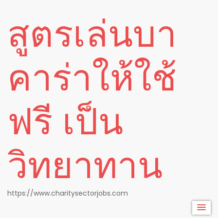
Skip
สูตรเล่นบา
to
content
คาร่าให้ใช้
ฟรี เป็น
วิทยาทาน
https://www.charitysectorjobs.com