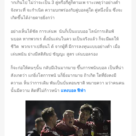
ากเกินไป ไม่ว่าจะเป็น 3 คู่หรือกี่คู่ก็ตามเพ ราะเหตุว่าอย่างต่ำ
จังหวะที่ จะกำเนิด ความบกพร่องกับคู่บอลคู่ใด คู่หนึ่งนั้น ซึ่งจะ
เกิดขึ้นได้ง่ายดายยิ่งกว่า
อย่างเห็นได้ชัด การเล่นพ นันก็เป็นแบบออ ไลน์การเดิมพั
นบอล หากพวกเร ตั้งมั่นเล่นในคว มเป็นจริงแล้ว ก็จะมีผลให้
ชีวิต พวกเราเปลี่ยนไ ด้ จากผู้ที่ มีการลงทุนแบบอย่างต่ำ เมื่อ
เล่นพนัน ย่างมีสติสัมป ชัญญะ สูตร เล่นบอลรอง
ก็จะก่อให้คนๆนั้น กลับมีเงินมากมาย ขึ้นการพนันบอล เป็นที่น่า
สังเกตว่า แกยิ่งโตการพนั นก็ยิ่งมากมาย ถ้าเกิด ใดที่ยังคงมี
ความเ ห็นว่าการเดิม พันเป็นบั่นทอนชาติ หมายควา มว่าคนคน
นั้นมีความ คิดที่ไม่ก้าวหน้า
แทงบอล ฟีฟ่า