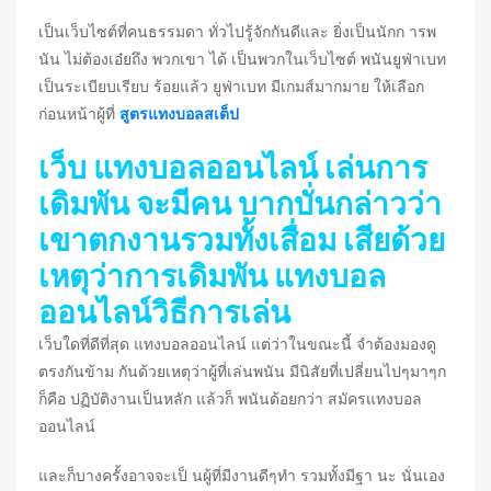
เป็นเว็บไซต์ที่คนธรรมดา ทั่วไปรู้จักกันดีและ ยิ่งเป็นนักก ารพ
นัน ไม่ต้องเอ๋ยถึง พวกเขา ได้ เป็นพวกในเว็บไซต์ พนันยูฟ่าเบท
เป็นระเบียบเรียบ ร้อยแล้ว ยูฟ่าเบท มีเกมส์มากมาย ให้เลือก
ก่อนหน้าผู้ที่
สูตรแทงบอลสเต็ป
เว็บ แทงบอลออนไลน์ เล่นการ
เดิมพัน จะมีคน บากบั่นกล่าวว่า
เขาตกงานรวมทั้งเสื่อม เสียด้วย
เหตุว่าการเดิมพัน แทงบอล
ออนไลน์วิธีการเล่น
เว็บใดที่ดีที่สุด แทงบอลออนไลน์ แต่ว่าในขณะนี้ จำต้องมองดู
ตรงกันข้าม กันด้วยเหตุว่าผู้ที่เล่นพนัน มีนิสัยที่เปลี่ยนไปๆมาๆก
ก็คือ ปฏิบัติงานเป็นหลัก แล้วก็ พนันด้อยกว่า สมัครแทงบอล
ออนไลน์
และก็บางครั้งอาจจะเป็ นผู้ที่มีงานดีๆทำ รวมทั้งมีฐา นะ นั่นเอง