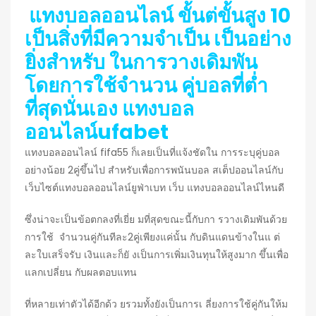
แทงบอลออนไลน์ ขั้นต่ขั้นสูง 10
เป็นสิ่งที่มีความจำเป็น เป็นอย่าง
ยิ่งสำหรับ ในการวางเดิมพัน
โดยการใช้จำนวน คู่บอลที่ต่ำ
ที่สุดนั่นเอง แทงบอล
ออนไลน์ufabet
แทงบอลออนไลน์ fifa55 ก็เลยเป็นที่แจ้งชัดใน การระบุคู่บอล
อย่างน้อย 2คู่ขึ้นไป สำหรับเพื่อการพนันบอล สเต็ปออนไลน์กับ
เว็บไซต์แทงบอลออนไลน์ยูฟ่าเบท เว็บ แทงบอลออนไลน์ไหนดี
ซึ่งน่าจะเป็นข้อตกลงที่เยี่ย มที่สุดขณะนี้กับกา รวางเดิมพันด้วย
การใช้ จำนวนคู่กันทีละ2คู่เพียงแค่นั้น กับดินแดนข้างในแ ต่
ละใบเสร็จรับ เงินและก็ยั งเป็นการเพิ่มเงินทุนให้สูงมาก ขึ้นเพื่อ
แลกเปลี่ยน กับผลตอบแทน
ที่หลายเท่าตัวได้อีกด้ว ยรวมทั้งยังเป็นการเ ลี่ยงการใช้คู่กันให้ม