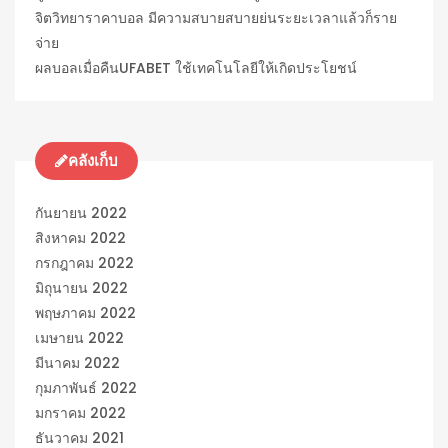
จิตวิทยาราคาบอล มีความสบายสบายย่นระยะเวลาแล้วก็ราย
จ่าย
ผลบอลเมื่อคืนUFABET ใช้เทคโนโลยีให้เกิดประโยชน์
คลังเก็บ
กันยายน 2022
สิงหาคม 2022
กรกฎาคม 2022
มิถุนายน 2022
พฤษภาคม 2022
เมษายน 2022
มีนาคม 2022
กุมภาพันธ์ 2022
มกราคม 2022
ธันวาคม 2021