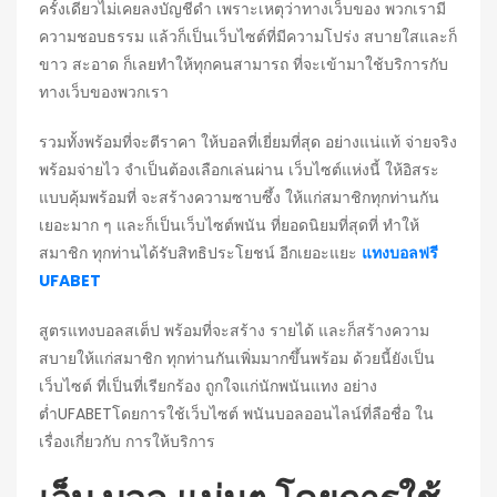
ครั้งเดียวไม่เคยลงบัญชีดำ เพราะเหตุว่าทางเว็บของ พวกเรามี
ความชอบธรรม แล้วก็เป็นเว็บไซต์ที่มีความโปร่ง สบายใสและก็
ขาว สะอาด ก็เลยทำให้ทุกคนสามารถ ที่จะเข้ามาใช้บริการกับ
ทางเว็บของพวกเรา
รวมทั้งพร้อมที่จะตีราคา ให้บอลที่เยี่ยมที่สุด อย่างแน่แท้ จ่ายจริง
พร้อมจ่ายไว จำเป็นต้องเลือกเล่นผ่าน เว็บไซต์แห่งนี้ ให้อิสระ
แบบคุ้มพร้อมที่ จะสร้างความซาบซึ้ง ให้แก่สมาชิกทุกท่านกัน
เยอะมาก ๆ และก็เป็นเว็บไซต์พนัน ที่ยอดนิยมที่สุดที่ ทำให้
สมาชิก ทุกท่านได้รับสิทธิประโยชน์ อีกเยอะแยะ
แทงบอลฟรี
UFABET
สูตรแทงบอลสเต็ป พร้อมที่จะสร้าง รายได้ และก็สร้างความ
สบายให้แก่สมาชิก ทุกท่านกันเพิ่มมากขึ้นพร้อม ด้วยนี้ยังเป็น
เว็บไซต์ ที่เป็นที่เรียกร้อง ถูกใจแก่นักพนันแทง อย่าง
ต่ำUFABETโดยการใช้เว็บไซต์ พนันบอลออนไลน์ที่ลือชื่อ ใน
เรื่องเกี่ยวกับ การให้บริการ