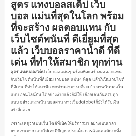
สูตร แทงบอลสเต็ป เว็บ
บอล แม่นที่สุดในโลก พร้อม
ที่จะสร้าง ผลตอบแทน กับ
เว็บไซต์พนันที่ ดีเยี่ยมที่สุด
แล้ว เว็บบอลราคาน้ำดี ที่ดี
เด่น ที่ทำให้สมาชิก ทุกท่าน
สูตร แทงบอลสเต็ป
เว็บบอลแม่นๆ พร้อมที่จะสร้างผลตอบแทน
กับเว็บไซต์พนันที่ดีเยี่ยม เว็บบอล แม่นๆ ที่สุด แล้วก็เป็นเว็บไซต์
ที่ดีเด่น ที่ทำให้สมาชิก ทุกท่านสามารถที่จะเข้า มาพนันบอลใน
แบบ ออนไลน์กัน ได้อย่างง่ายแล้วก็มีให้ เลือกเล่นกันครบทุก
แบบ อย่างและพนัน บอลผ่าน ทางเว็บdafabetก็ยังได้รับเงิน
จริงอีกด้วย
เพราะเหตุว่าเป็นเว็บ ไซต์ที่เปิดให้บริการมา อย่างเป็นเวลา
ยาวนานมาก และไม่เคยมีปัญหาประเด็น การฉ้อฉลแม้กระทั้ง