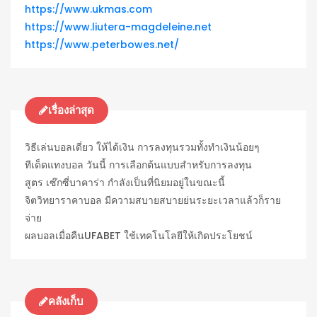
https://www.ukmas.com
https://www.liutera-magdeleine.net
https://www.peterbowes.net/
เรื่องล่าสุด
วิธีเล่นบอลเดี่ยว ให้ได้เงิน การลงทุนรวมทั้งทำเงินน้อยๆ
ทีเด็ดแทงบอล วันนี้ การเลือกต้นแบบสำหรับการลงทุน
สูตร เซ๊กซี่บาคาร่า กำลังเป็นที่นิยมอยู่ในขณะนี้
จิตวิทยาราคาบอล มีความสบายสบายย่นระยะเวลาแล้วก็ราย
จ่าย
ผลบอลเมื่อคืนUFABET ใช้เทคโนโลยีให้เกิดประโยชน์
คลังเก็บ