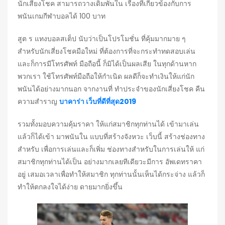
นักเสี่ยงโชค สามารถวางเดิมพันใน เรื่องที่เกี่ยวข้องกับการ
พนันเกมกีฬาบอลได้ 100 บาท
สูต ร แทงบอลสเต็ป นับว่าเป็นโปรโมชั่น ที่คุ้มมากมาย ๆ
สำหรับนักเสี่ยงโชคมือใหม่ ที่ต้องการที่จะกระทำทดสอบเล่น
และก็การมีโทรศัพท์ มือถือนี้ ก็มิได้เป็นผลเสีย ในทุกด้านหาก
พวกเรา ใช้โทรศัพท์มือถือให้กำเนิด ผลดีก็จะทำเงินให้แก่นัก
พนันได้อย่างมากนอก จากงานที่ ทำประจำของนักเสี่ยงโชค คืน
ความสำราญ
บาคาร่า เว็บที่ดีที่สุด2019
รวมทั้งมอบความคุ้มราคา ให้แก่สมาชิกทุกท่านได้ เข้ามาเล่น
แล้วก็ได้เข้า มาพนันใน แบบที่สร้างจังหวะ เว็บนี้ สร้างช่องทาง
สำหรับ เพื่อการเล่นและก็เพิ่ม ช่องทางสำหรับในการเล่นให้ แก่
สมาชิกทุกท่านได้เป็น อย่างมากเลยทีเดียวะมีการ อัพเดทราคา
อยู่ เสมอเวลาเพื่อทำให้สมาชิก ทุกท่านนั้นเห็นได้กระจ่าง แล้วก็
ทำให้ตกลงใจได้ง่าย ดายมากยิ่งขึ้น