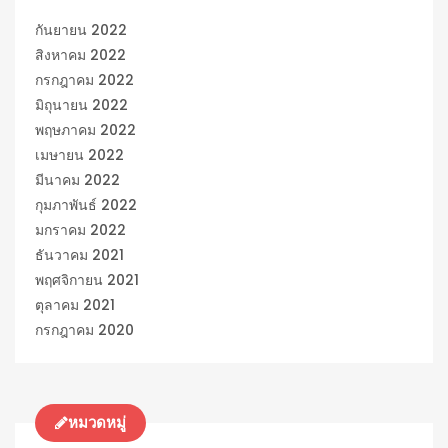
กันยายน 2022
สิงหาคม 2022
กรกฎาคม 2022
มิถุนายน 2022
พฤษภาคม 2022
เมษายน 2022
มีนาคม 2022
กุมภาพันธ์ 2022
มกราคม 2022
ธันวาคม 2021
พฤศจิกายน 2021
ตุลาคม 2021
กรกฎาคม 2020
หมวดหมู่