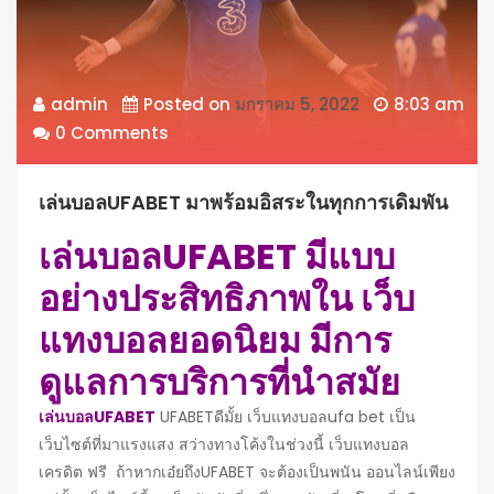
admin
Posted on
มกราคม 5, 2022
8:03 am
0 Comments
เล่นบอลUFABET มาพร้อมอิสระในทุกการเดิมพัน
เล่นบอลUFABET มีแบบ
อย่างประสิทธิภาพใน เว็บ
แทงบอลยอดนิยม มีการ
ดูแลการบริการที่นำสมัย
เล่นบอลUFABET
UFABETดีมั้ย เว็บแทงบอลufa bet เป็น
เว็บไซต์ที่มาแรงแสง สว่างทางโค้งในช่วงนี้ เว็บแทงบอล
เครดิต ฟรี ถ้าหากเอ๋ยถึงUFABET จะต้องเป็นพนัน ออนไลน์เพียง