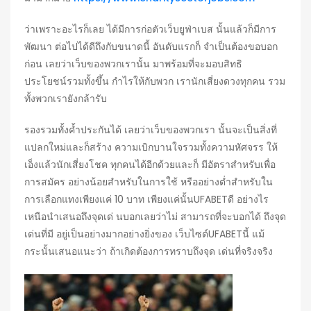
ว่าเพราะอะไรก็เลย ได้มีการก่อตัวเว็บยูฟ่าเบส นั้นแล้วก็มีการ
พัฒนา ต่อไปได้ดีถึงกับขนาดนี้ อันดับแรกก็ จำเป็นต้องขอบอก
ก่อน เลยว่าเว็บของพวกเรานั้น มาพร้อมที่จะมอบสิทธิ
ประโยชน์รวมทั้งขึ้น กำไรให้กับพวก เรานักเสี่ยงดวงทุกคน รวม
ทั้งพวกเรายังกล้ารับ
รองรวมทั้งค้ำประกันได้ เลยว่าเว็บของพวกเรา นั้นจะเป็นสิ่งที่
แปลกใหม่และก็สร้าง ความเบิกบานใจรวมทั้งความหัศจรร ให้
เอ็งแล้วนักเสี่ยงโชค ทุกคนได้อีกด้วยและก็ มีอัตราสำหรับเพื่อ
การสมัคร อย่างน้อยสำหรับในการใช้ หรืออย่างต่ำสำหรับใน
การเลือกแทงเพียงแค่ 10 บาท เพียงแค่นั้นUFABETดี อย่างไร
เหนือนำเสนอถึงจุดเด่ นบอกเลยว่าไม่ สามารถที่จะบอกได้ ถึงจุด
เด่นที่มี อยู่เป็นอย่างมากอย่างยิ่งของ เว็บไซต์UFABETนี้ แม้
กระนั้นเสนอแนะว่า ถ้าเกิดต้องการทราบถึงจุด เด่นที่จริงจริง