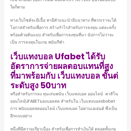
ใดก็ตาม
ทางเว็บไซต์จะมีเนื้อ หามีคำแนะนำมีแนวทาง ที่พวกเราจะได้
โอกาสสำหรับเพื่อการ สร้างกำไรสำหรับการลงทุน แต่ละครั้ง
พร้อมด้วยต้นแบบ สำหรับเพื่อการลงทุนที่นา นัปการไม่ว่าจะ
เป็น การลงทุนในเกม พนันกีฬา
เว็บแทงบอล Ufabet ได้รับ
อัตราการจ่ายผลตอบแทนที่สูง
ที่มาพร้อมกับ เว็บแทงบอล ขั้นต่
ระดับสูง 50บาท
หรือสำหรับการลง ทุนเล่นพนัน เว็บแทงบอล ออนไลน์ คาสิโน
ออนไลน์UFABETมองบอลสด สำหรับใน เว็บแทงบอลsbobet
การ พนันบอลสดออนไลน์ เว็บแทงบอล ไม่ผ่านเอเย่นต์ ซึ่งเป็น
อีกแบบอย่าง
หนึ่งที่มีความเกี่ยวเนื่อง สำหรับเพื่อการทำเงินได้ ตลอดทั้งเกม