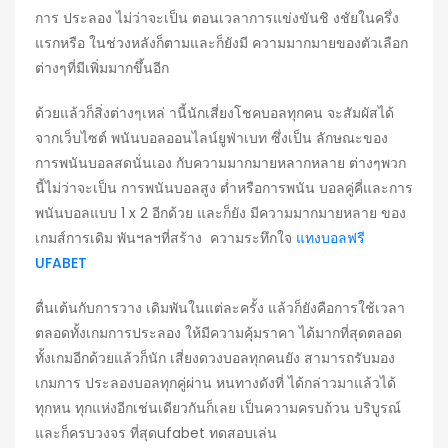
การ ประลอง ไม่ว่าจะเป็น ตอนเวลาการแข่งขันชิ งชัยในครึ่ง
แรกหรือ ในช่วงหลังก็ตามและก็ยังมี ความมากมายของตัวเลือก
ต่างๆที่มีเพิ่มมากขึ้นอีก
ด้วยแล้วก็สิ่งต่างๆเหล่ านี้นักเสี่ยงโชคบอลทุกคน จะสัมผัสได้
จากเว็บไซต์ พนันบอลออนไลน์ยูฟ่าเบท ซึ่งเป็น ลักษณะของ
การพนันบอลสดนั่นเอง กับความมากมายหลากหลาย ต่างๆพวก
นี้ไม่ว่าจะเป็น การพนันบอลสูง ต่ำหรือการพนัน บอลคู่คี่และการ
พนันบอลแบบ 1 x 2 อีกด้วย และก็ยัง มีความมากมายหลาย ของ
เกมส์การเดิม พันฯลฯที่สร้าง ความระทึกใจ
แทงบอลฟรี
UFABET
ตื่นเต้นกับการวาง เดิมพันในแต่ละครั้ง แล้วก็ยังคือการใช้เวลา
ตลอดทั้งเกมการประลอง ให้มีความคุ้มราคา ได้มากที่สุดตลอด
ทั้งเกมอีกด้วยแล้วก็นัก เสี่ยงดวงบอลทุกคนยัง สามารถรับมอง
เกมการ ประลองบอลทุกคู่ผ่าน หนทางดังที่ ได้กล่าวมาแล้วได้
ทุกหน ทุกแห่งอีกเช่นเดียวกันก็เลย เป็นความครบถ้วน บริบูรณ์
และก็ครบวงจร ที่สุดufabet ทดสอบเล่น