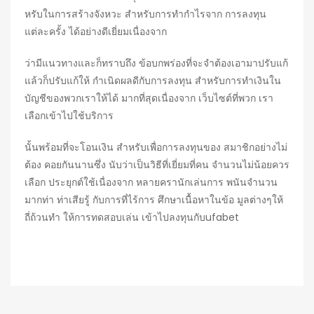
หรับในการสร้างจังหวะ สำหรับการทำกำไรจาก การลงทุน
แต่ละครั้ง ได้อย่างดีเยี่ยมเนื่องจาก
ว่ามีแนวทางและก็ทราบถึง ข้อบกพร่องที่จะจำต้องเอามาปรับแก้
แล้วก็ปรับแก้ให้ กำเนิดผลดีกับการลงทุน สำหรับการทำเงินใน
บัญชีของพวกเราให้ได้ มากที่สุดเนื่องจาก เว็บไซต์ที่พวก เรา
เลือกเข้าไปใช้บริการ
นั้นพร้อมที่จะโอนเงิน สำหรับเพื่อการลงทุนของ สมาชิกอย่างไม่
ต้อง คอยกันนานซึ่ง นับว่าเป็นวิธีที่เยี่ยมที่คน จำนวนไม่น้อยควร
เลือก ประยุกต์ใช้เนื่องจาก หลายครานักเล่นการ พนันจำนวน
มากท่า ท่าเสียรู้ กับการที่ไร้การ ศึกษาเนื้อหาในข้อ มูลต่างๆให้
ถี่ถ้วนทำ ให้การทดสอบเล่น เข้าไปลงทุนกับufabet