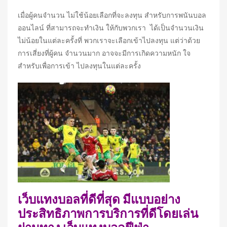
เมื่อผู้คนจำนวน ไม่ใช้น้อยเลือกที่จะลงทุน สำหรับการพนันบอล
ออนไลน์ ที่สามารถจะทำเงิน ให้กับพวกเรา ได้เป็นจำนวนเงิน
ไม่น้อยในแต่ละครั้งที่ พวกเราจะเลือกเข้าไปลงทุน แต่ว่าด้วย
การเสี่ยงที่ผู้คน จำนวนมาก อาจจะมีการเกิดความหนัก ใจ
สำหรับเพื่อการเข้า ไปลงทุนในแต่ละครั้ง
เว็บแทงบอลที่ดีที่สุด มีแบบอย่าง
ประสิทธิภาพการบริการที่ดีโดยเล่น