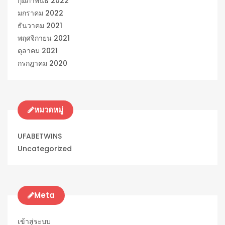
กุมภาพันธ์ 2022
มกราคม 2022
ธันวาคม 2021
พฤศจิกายน 2021
ตุลาคม 2021
กรกฎาคม 2020
หมวดหมู่
UFABETWINS
Uncategorized
Meta
เข้าสู่ระบบ