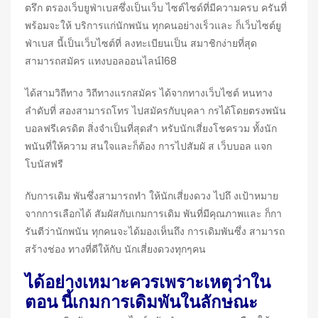
ตรึก ตรองเว็บยูฟ่าเบสซึ่งเป็นเว็บ ไซต์ไซด์ที่มีความครบ ครันที่
พร้อมจะให้ บริการแก่นักพนัน ทุกคนอย่างเร็วและ ก็เว็บไซต์ยู
ฟ่าเบส นี้เป็นเว็บไซต์ที่ ลงทะเบียนเป็น สมาชิกง่ายที่สุด
สามารถสมัคร แทงบอลออนไลน์168
ได้สามวิถีทาง วิถีทางแรกสมัคร ได้จากทางเว็บไซต์ หนทาง
ลำดับที่ สองสามารถโทร ไปสมัครกับบุคลา กรได้โดยตรงพนัน
บอลฟรีเครดิต สิ่งจำเป็นที่สุดสำ หรับนักเสี่ยงโชครวม ทั้งนัก
พนันที่ให้ความ สนใจและก็ต้อง การไปสัมผั ส เว็บบอล แจก
โบนัสฟรี
กับการเดิม พันซึ่งสามารถทำ ให้นักเสี่ยงดวง ไปถึ งเป้าหมาย
จากการเลือกได้ สัมผัสกับเกมการเดิม พันที่มีคุณภาพและ ก็กา
รันตีว่านักพนัน ทุกคนจะได้มองเห็นถึง การเดิมพันซึ่ง สามารถ
สร้างช่อง ทางที่ดีให้กับ นักเสี่ยงดวงทุกๆคน
ได้อย่างเหมาะควรเพราะเหตุว่าใน
ตอน นี้เกมการเดิมพันในลักษณะ