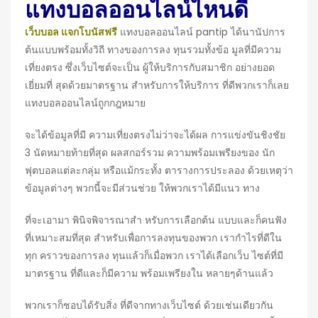
แทงบอลออนไลน์ไหนดี
เว็บบอล แจกโบนัสฟรี
แทงบอลออนไลน์ pantip ได้นานัปการ
ต้นแบบพร้อมทั้งวิถี ทางของการลง ทุนรวมทั้งข้อ มูลที่มีความ
เที่ยงตรง ซึ่งเว็บไซต์จะเป็น ผู้ให้บริการกับสมาชิก อย่างยอด
เยี่ยมที่ สุดด้วยมาตรฐาน สำหรับการให้บริการ ที่ดีพวกเราก็เลย
แทงบอลออนไลน์ถูกกฎหมาย
จะได้ข้อมูลที่มี ความเที่ยงตรงไม่ว่าจะได้ผล การแข่งขันชิงชัย
3 นัดหมายท้ายที่สุด ผลสกอร์รวม ความพร้อมเพรียงของ นัก
ฟุตบอลแต่ละกลุ่ม หรือแม้กระทั้ง ตารางการประลอง ด้วยเหตุว่า
ข้อมูลต่างๆ พวกนี้จะมีส่วนช่วย ให้พวกเราได้มีแนว ทาง
ที่จะเอามา พินิจพิจารณาสำ หรับการเลือกต้น แบบและก็คนฟัง
ที่เหมาะสมที่สุด สำหรับเพื่อการลงทุนของพวก เรากำไรที่ดีใน
ทุก คราวของการลง ทุนแล้วก็เมื่อพวก เราได้เลือกเว็บ ไซต์ที่มี
มาตรฐาน ที่ดีและก็มีความ พร้อมเพรียงใน หลายๆด้านแล้ว
พวกเราก็ชอบได้รับสิ่ง ที่ดีจากทางเว็บไซต์ ด้วยเช่นเดียวกัน