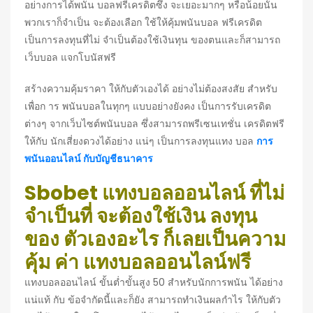
อย่างการได้พนัน บอลฟรีเครดิตซึ่ง จะเยอะมากๆ หรือน้อยนั้น
พวกเราก็จำเป็น จะต้องเลือก ใช้ให้คุ้มพนันบอล ฟรีเครดิต
เป็นการลงทุนที่ไม่ จำเป็นต้องใช้เงินทุน ของตนและก็สามารถ
เว็บบอล แจกโบนัสฟรี
สร้างความคุ้มราคา ให้กับตัวเองได้ อย่างไม่ต้องสงสัย สำหรับ
เพื่อก าร พนันบอลในทุกๆ แบบอย่างยังคง เป็นการรับเครดิต
ต่างๆ จากเว็บไซต์พนันบอล ซึ่งสามารถพรีเซนเทชั่น เครดิตฟรี
ให้กับ นักเสี่ยงดวงได้อย่าง แน่ๆ เป็นการลงทุนแทง บอล
การ
พนันออนไลน์ กับบัญชีธนาคาร
Sbobet แทงบอลออนไลน์ ที่ไม่
จำเป็นที่ จะต้องใช้เงิน ลงทุน
ของ ตัวเองอะไร ก็เลยเป็นความ
คุ้ม ค่า แทงบอลออนไลน์ฟรี
แทงบอลออนไลน์ ขั้นต่ำขั้นสูง 50 สำหรับนักการพนัน ได้อย่าง
แน่แท้ กับ ข้อจำกัดนี้และก็ยัง สามารถทำเงินผลกำไร ให้กับตัว