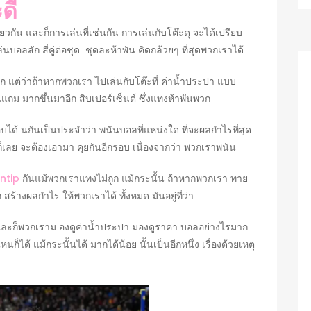
ดี
ดียวกัน และก็การเล่นที่เช่นกัน การเล่นกับโต๊ะดุ จะได้เปรียบ
นบอลสัก สี่คู่ต่อชุด ชุดละห้าพัน คิดกล้วยๆ ที่สุดพวกเราได้
หก แต่ว่าถ้าหากพวกเรา ไปเล่นกับโต๊ะที่ ค่าน้ำประปา แบบ
นแถม มากขึ้นมาอีก สิบเปอร์เซ็นต์ ซึ่งแทงห้าพันพวก
บได้ นกันเป็นประจำว่า พนันบอลที่แหน่งใด ที่จะผลกำไรที่สุด
ันก็เลย จะต้องเอามา คุยกันอีกรอบ เนื่องจากว่า พวกเราพนัน
antip
กันแม้พวกเราแทงไม่ถูก แม้กระนั้น ถ้าหากพวกเรา ทาย
สร้างผลกำไร ให้พวกเราได้ ทั้งหมด มันอยู่ที่ว่า
 และก็พวกเราม องดูค่าน้ำประปา มองดูราคา บอลอย่างไรมาก
ก็ได้ แม้กระนั้นได้ มากได้น้อย นั้นเป็นอีกหนึ่ง เรื่องด้วยเหตุ