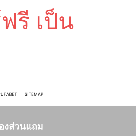
ฟรี เป็น
รUFABET
SITEMAP
ื่องส่วนแถม