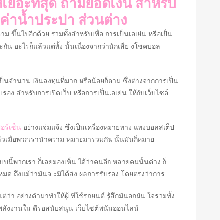
เยอะที่สุด ถ้ามียอดเงิน สำหรับ
ินค่าน้ำประปา ส่วนต่าง
ม ขึ้นไปอีกด้วย รวมทั้งสำหรับเพื่อ การเป็นเอเย่น หรือเป็น
กัน อะไรก็แล้วแต่ทั้ง นั้นเนื่องจากว่านักเสี่ย งโชคบอล
็นจำนวน เงินลงทุนที่มาก หรือน้อยก็ตาม ซึ่งต่างจากการเป็น
รับรอง สำหรับการเปิดเว็บ หรือการเป็นเอเย่น ให้กับเว็บไซต์
อร์เซ็น
อย่างแจ่มแจ้ง ซึ่งเป็นเครื่องหมายทาง แทงบอลสเต็ป
ว แล้วเมื่อพวกเรานำความ หมายมารวมกัน นั้นมันก็หมาย
ป็นแบบนี้พวกเรา ก็เลยมองเห็น ได้ว่าคนอีก หลายคนนั้นต่าง ก็
งหมด ถึงแม้ว่ามันจ ะมิได้ส่ง ผลการรับรอง โดยตรงว่าการ
ว่า อย่างต่ำมาทำให้ผู้ ที่ใช้รถยนต์ รู้สึกมั่นอกมั่น ใจรวมทั้ง
็ มีพลังงานใน ดีรอสนับสนุน เว็บไซต์พนันออนไลน์