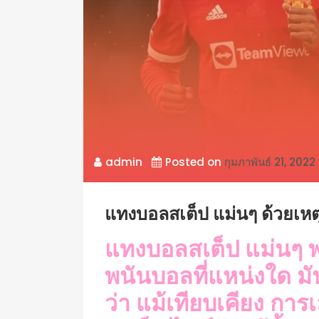
admin
Posted on
กุมภาพันธ์ 21, 2022
แทงบอลสเต็ป แม่นๆ ด้วยเหตุว
แทงบอลสเต็ป แม่นๆ พ
พนันบอลที่แหน่งใด ม
ว่า แม้เทียบเคียง การเ