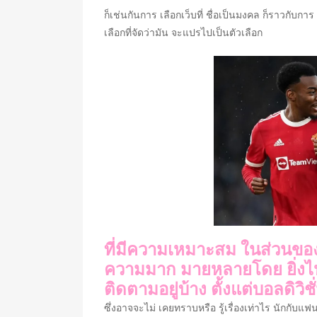
ก็เช่นกันการ เลือกเว็บที่ ชื่อเป็นมงคล ก็ราวกับกา
เลือกที่จัดว่ามัน จะแปรไปเป็นตัวเลือก
ที่มีความเหมาะสม ในส่วนของค
ความมาก มายหลายโดย ยิ่งไป
ติดตามอยู่บ้าง ตั้งแต่บอลดิวิชั
ซึ่งอาจจะไม่ เคยทราบหรือ รู้เรื่องเท่าไร นักกับแฟนบอ