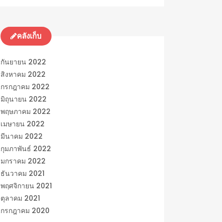
คลังเก็บ
กันยายน 2022
สิงหาคม 2022
กรกฎาคม 2022
มิถุนายน 2022
พฤษภาคม 2022
เมษายน 2022
มีนาคม 2022
กุมภาพันธ์ 2022
มกราคม 2022
ธันวาคม 2021
พฤศจิกายน 2021
ตุลาคม 2021
กรกฎาคม 2020