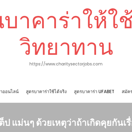
นบาคาร่าให้ใช้
วิทยาทาน
https://www.charitysectorjobs.com
่าออนไลน์
สูตรบาคาร่าใช้ได้จริง
สูตรบาคาร่า UFABET
สมัค
ป แม่นๆ ด้วยเหตุว่าถ้าเกิดคุยกันเร