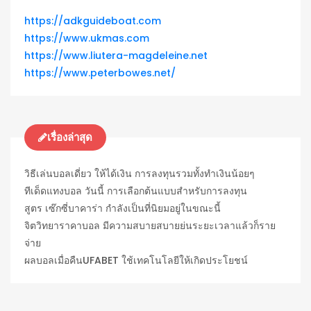
https://adkguideboat.com
https://www.ukmas.com
https://www.liutera-magdeleine.net
https://www.peterbowes.net/
เรื่องล่าสุด
วิธีเล่นบอลเดี่ยว ให้ได้เงิน การลงทุนรวมทั้งทำเงินน้อยๆ
ทีเด็ดแทงบอล วันนี้ การเลือกต้นแบบสำหรับการลงทุน
สูตร เซ๊กซี่บาคาร่า กำลังเป็นที่นิยมอยู่ในขณะนี้
จิตวิทยาราคาบอล มีความสบายสบายย่นระยะเวลาแล้วก็ราย
จ่าย
ผลบอลเมื่อคืนUFABET ใช้เทคโนโลยีให้เกิดประโยชน์