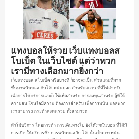
แทงบอลให้รวย เว็บแทงบอลส
โบเบ็ต ในเว็บไซต์ แต่ว่าพวก
เรามีทางเลือกมากยิ่งกว่า
เว็บแทงบอล สโบเบ็ต หรือบางที ก็อาจจะเป็น ส่วนแถมที่มาก
ขึ้นมาพนันบอล กับโต๊ะพนันบอล สำหรับสถาน ที่ที่ใช้สำหรับ
เพื่อการใช้บริการและก็ ใช้เพื่อสำหรับ การลงทุนสำหรับ ผู้ที่ให้
ความสน ใจหรือมีความ ต้องการสำหรับ เพื่อการพนัน บอลพวก
เราสามารถ กระทำลงทุนรวม ทั้งสามารถ
ทำใช้บริการ โดยการทำ การเดินทางไป ยังโต๊ะพนันบอล ที่ได้มี
การเปิด ให้บริการซึ่ง การพนันบอลกับ โต๊ะนั้นเป็นการพนัน