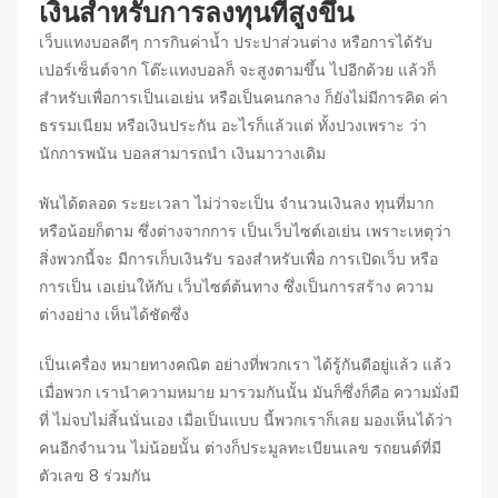
เงินสำหรับการลงทุนที่สูงขึ้น
เว็บแทงบอลดีๆ การกินค่าน้ำ ประปาส่วนต่าง หรือการได้รับ
เปอร์เซ็นต์จาก โต๊ะแทงบอลก็ จะสูงตามขึ้น ไปอีกด้วย แล้วก็
สำหรับเพื่อการเป็นเอเย่น หรือเป็นคนกลาง ก็ยังไม่มีการคิด ค่า
ธรรมเนียม หรือเงินประกัน อะไรก็แล้วแต่ ทั้งปวงเพราะ ว่า
นักการพนัน บอลสามารถนำ เงินมาวางเดิม
พันได้ตลอด ระยะเวลา ไม่ว่าจะเป็น จำนวนเงินลง ทุนที่มาก
หรือน้อยก็ตาม ซึ่งต่างจากการ เป็นเว็บไซต์เอเย่น เพราะเหตุว่า
สิ่งพวกนี้จะ มีการเก็บเงินรับ รองสำหรับเพื่อ การเปิดเว็บ หรือ
การเป็น เอเย่นให้กับ เว็บไซต์ต้นทาง ซึ่งเป็นการสร้าง ความ
ต่างอย่าง เห็นได้ชัดซึ่ง
เป็นเครื่อง หมายทางคณิต อย่างที่พวกเรา ได้รู้กันดีอยู่แล้ว แล้ว
เมื่อพวก เรานำความหมาย มารวมกันนั้น มันก็ซึ่งก็คือ ความมั่งมี
ที่ ไม่จบไม่สิ้นนั่นเอง เมื่อเป็นแบบ นี้พวกเราก็เลย มองเห็นได้ว่า
คนอีกจำนวน ไม่น้อยนั้น ต่างก็ประมูลทะเบียนเลข รถยนต์ที่มี
ตัวเลข 8 ร่วมกัน