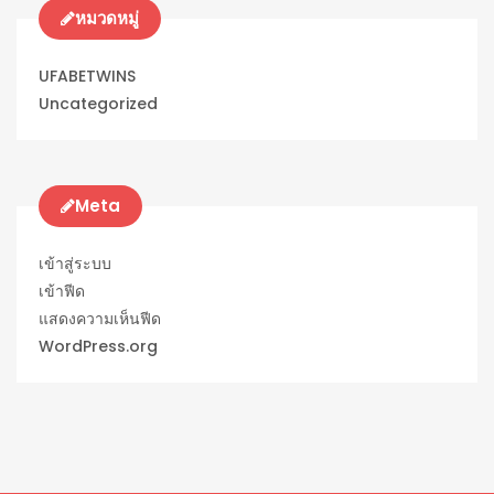
หมวดหมู่
UFABETWINS
Uncategorized
Meta
เข้าสู่ระบบ
เข้าฟีด
แสดงความเห็นฟีด
WordPress.org