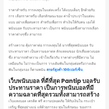
ราคาสำหรับ การลงทุนในแต่ละครั้ง ได้แบบเต็มๆ อีกด้วยกับ
การ เลือกราคาหรือ เลือกลักษณะของ ค่าน้ำประปาในแต่ละ
แบบ อย่างเพื่อสมควร สำหรับเพื่อการ ทำเงินให้กับตน เองได้
พนันบอล รับประทานราคา เป็นการ พนันบอลซึ่งสามารถเลือก
ราคาต่างๆซึ่ง สามารถ
สร้างความ คุ้มราคาต่อ การลงทุนได้ มากที่สุดพนันบอล รับ
ประทานราคา เป็นความฉลาดห ลักแหลมของ นักเสี่ยงดวงบอล
ซึ่ง สามารถทำความ เข้าใจเกี่ยวกับ ราคาต่างๆที่มีความ ไม่
เหมือนกัน ไม่ว่าจะเป็นการ วางเดิมพันในกลุ่มต่อหรือวางเดิม
พันในกลุ่มรอง ก็ตามพนัน
สกอร์สูงต่ำ 100เปอร์เซ็น
เว็บพนันบอล ที่ดีที่สุด Pantip บอลรับ
ประทานราคา เป็นการพนันบอลที่มี
ความฉลาดที่สุดรวมทั้งสามารถสร้าง
เว็บแทงบอล เครดิต ฟรี ความปลอดภัย ให้กับเงินใน กระเป๋า
เจริญ ที่สุดอย่างแน่ แท้ด้วยการลง ทุนในลักษณะ ของการ