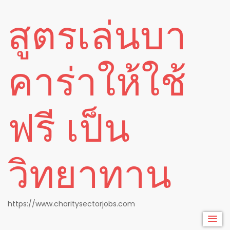
Skip
สูตรเล่นบา
to
content
คาร่าให้ใช้
ฟรี เป็น
วิทยาทาน
https://www.charitysectorjobs.com