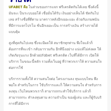
UFABET คือ
ในส่วนของการแจก ฟรีเครดิตกันได้เลย ซึ่งดังนี้
มันจะเ ป็นระบบออโต้ เชื่อมั่นได้รับ เงินอย่างเห็นได้ ชัดกันไป
เลย สร้างชื่อที่ดีตาม มาคราวหลังอีกเยอะแยะ ด้วยกับเกมพนัน
ที่มีการแจกโปรโม ชั่นอีกเยอะเป็น การสร้างเงิน สร้างรายได้
แบบคุ้ม
สูงที่สุดกันไปเลย ซึ่งจะมีผลให้ สมาชิกทุกท่าน พึงใจแล้วก็
ต้องการที่จะเข้า กลับมารวมกัน อีกทีนึงอย่าง แน่แท้ไม่ส่งผล ให้
เกิดภัยรุนแรง อีกด้วยUfabet ฟรีเครดิต เว็บที่ได้มีการ เปิดให้
บริการ ในขณะนี้หลัก รวมทั้งเว็บอยู่ ที่ว่าพวกเราให้ ความสนใจ
ต่อการใช้
บริการรวมทั้งให้ ความสนใจต่อ โครงงานลง ทุนแบบไหน พึง
พอใจ สำหรับในการ ใช้บริการและก็ ให้ความสนใจ สำหรับการ
ลงทุน เว็บไหนพวกเราก็ สามารถกระทำใช้บริการ แล้วก็
สามารถกระ ทำลงทุนตาม ความจำเป็น ของผู้เล่น และก็ผู้รับบริ
การที่ได้มีการ