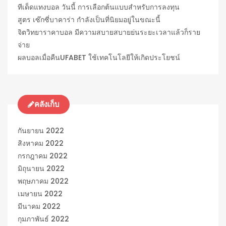
ทีเด็ดแทงบอล วันนี้ การเลือกต้นแบบสำหรับการลงทุน
สูตร เซ๊กซี่บาคาร่า กำลังเป็นที่นิยมอยู่ในขณะนี้
จิตวิทยาราคาบอล มีความสบายสบายย่นระยะเวลาแล้วก็ราย
จ่าย
ผลบอลเมื่อคืนUFABET ใช้เทคโนโลยีให้เกิดประโยชน์
คลังเก็บ
กันยายน 2022
สิงหาคม 2022
กรกฎาคม 2022
มิถุนายน 2022
พฤษภาคม 2022
เมษายน 2022
มีนาคม 2022
กุมภาพันธ์ 2022