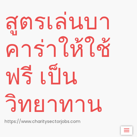
Skip
สูตรเล่นบา
to
content
คาร่าให้ใช้
ฟรี เป็น
วิทยาทาน
https://www.charitysectorjobs.com