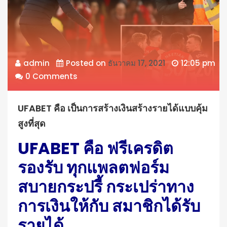
admin
Posted on
ธันวาคม 17, 2021
12:05 pm
0 Comments
UFABET คือ เป็นการสร้างเงินสร้างรายได้แบบคุ้ม
สูงที่สุด
UFABET คือ ฟรีเครดิต
รองรับ ทุกแพลตฟอร์ม
สบายกระปรี้ กระเปร่าทาง
การเงินให้กับ สมาชิกได้รับ
รายได้