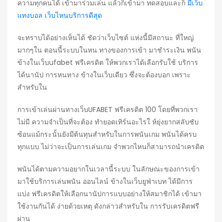
ความทุกคนได้ เข้ามาร่วมเล่น แล้วก็เข้ามา ทดสอบและก็
มีเว็บ
แทงบอล เว็บไหนบริการดีสุด
จะทราบได้อย่างเห็นได้ ชัดว่าเว็บไซต์ แห่งนี้มีสถานะ ที่ใหญ่
มากๆใน ตอนนี้ระบบในหน ทางของการเข้า มาชำระเงิน พนัน
ข้างในเว็บufabet ฟรีเครดิต ให้พวกเราได้เลือกรับใช้ บริการ
ได้นานัป การหนทาง ข้างในเว็บเดียว ซึ่งจะต้องบอก เพราะ
สำหรับใน
การเข้าเล่นผ่านทางเว็บUFABET ฟรีเครดิต 100 โดยที่พวกเรา
ไม่มี ความจำเป็นที่จะต้อง ทำยอดเทิร์นอะไรใ ห้ยุ่งยากสลับซับ
ซ้อนแม้กระนั้นยังมีต้นทุนสำหรับในการพนันเกม พนันได้ครบ
ทุกแบบ ไม่ว่าจะเป็นการเล่นเกม จำพวกไหนก็สามารถนำเครดิต
พนันได้ตามความอยากในเวลานี้ระบบ ในลักษณะของการเข้า
มาใช้บริการเล่นพนัน ออนไลน์ ข้างในเว็บยูฟ่าเบท ได้มีการ
แบ่ง ฟรีเครดิตให้เลือกนานัปการแบบอย่างให้สมาชิกได้ เข้ามา
ใช้งานกันได้ ง่ายด้วยเหตุ ดังกล่าวสำหรับใน การรับเครดิตฟรี
ผ่าน