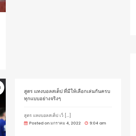
Uncategorized
0
0
สูตร แทงบอลสเต็ป ที่มีให้เลือกเล่นกันครบ
ทุกแบบอย่างจริงๆ
สูตร แทงบอลสเต็ป เว็ […]
Posted on
มกราคม 4, 2022
9:04 am