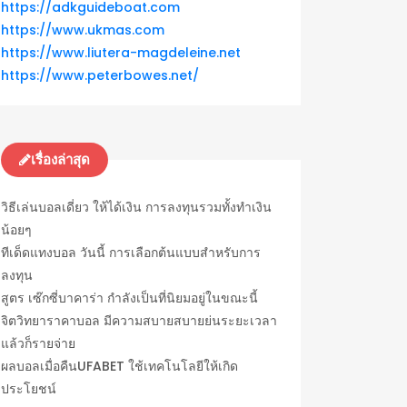
https://adkguideboat.com
https://www.ukmas.com
https://www.liutera-magdeleine.net
https://www.peterbowes.net/
เรื่องล่าสุด
วิธีเล่นบอลเดี่ยว ให้ได้เงิน การลงทุนรวมทั้งทำเงิน
น้อยๆ
ทีเด็ดแทงบอล วันนี้ การเลือกต้นแบบสำหรับการ
ลงทุน
สูตร เซ๊กซี่บาคาร่า กำลังเป็นที่นิยมอยู่ในขณะนี้
จิตวิทยาราคาบอล มีความสบายสบายย่นระยะเวลา
แล้วก็รายจ่าย
ผลบอลเมื่อคืนUFABET ใช้เทคโนโลยีให้เกิด
ประโยชน์