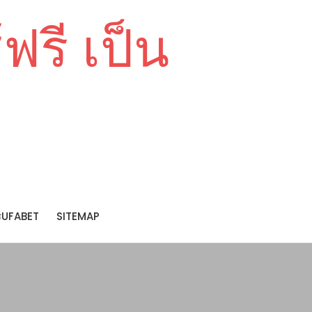
ฟรี เป็น
รUFABET
SITEMAP