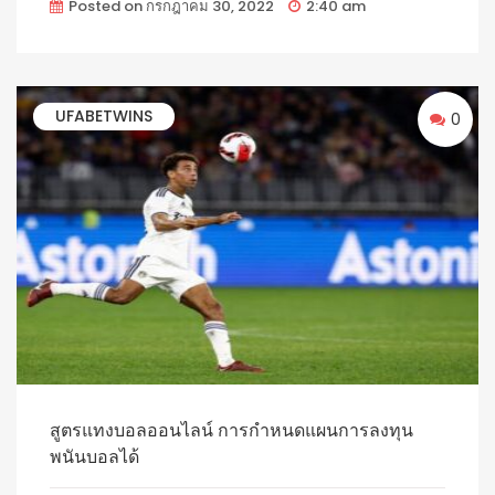
Posted on
กรกฎาคม 30, 2022
2:40 am
UFABETWINS
0
สูตรแทงบอลออนไลน์ การกำหนดแผนการลงทุน
พนันบอลได้