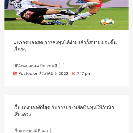
UFAกดบอลสด การลงทุนได้ง่ายแล้วก็สบายเยอะขึ้น
เรื่อยๆ
UFAกดบอลสด มีความเชื […]
Posted on
สิงหาคม 5, 2022
7:17 pm
Uncategorized
0
เว็บแทงบอลดีที่สุด กับการประหยัดเงินทุนให้กับนัก
เสี่ยงดวง
เว็บแทงบอลดีที่สุด เ […]