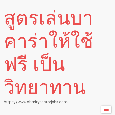
Skip
สูตรเล่นบา
to
content
คาร่าให้ใช้
ฟรี เป็น
วิทยาทาน
https://www.charitysectorjobs.com