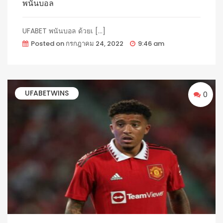
พนันบอล
UFABET พนันบอล ด้วยเ […]
Posted on
กรกฎาคม 24, 2022
9:46 am
UFABETWINS
0