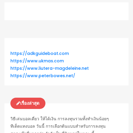
https://adkguideboat.com
https://www.ukmas.com
https://www.liutera-magdeleine.net
https://www.peterbowes.net/
เรื่องล่าสุด
วิธีเล่นบอลเดี่ยว ให้ได้เงิน การลงทุนรวมทั้งทำเงินน้อยๆ
ทีเด็ดแทงบอล วันนี้ การเลือกต้นแบบสำหรับการลงทุน