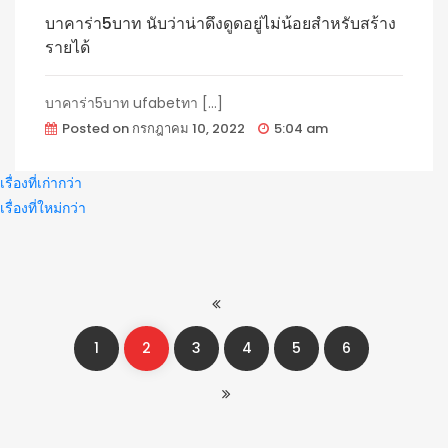
Uncategorized
0
บาคาร่า5บาท นับว่าน่าดึงดูดอยู่ไม่น้อยสำหรับสร้าง
รายได้
บาคาร่า5บาท ufabetทา […]
Posted on
กรกฎาคม 10, 2022
5:04 am
เมนู
เรื่องที่เก่ากว่า
เรื่องที่ใหม่กว่า
นำทาง
เรื่อง
1
2
3
4
5
6