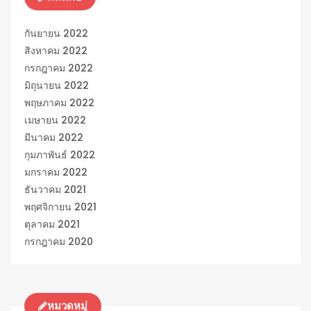
กันยายน 2022
สิงหาคม 2022
กรกฎาคม 2022
มิถุนายน 2022
พฤษภาคม 2022
เมษายน 2022
มีนาคม 2022
กุมภาพันธ์ 2022
มกราคม 2022
ธันวาคม 2021
พฤศจิกายน 2021
ตุลาคม 2021
กรกฎาคม 2020
หมวดหมู่