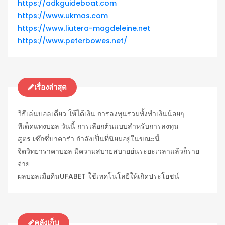
https://adkguideboat.com
https://www.ukmas.com
https://www.liutera-magdeleine.net
https://www.peterbowes.net/
เรื่องล่าสุด
วิธีเล่นบอลเดี่ยว ให้ได้เงิน การลงทุนรวมทั้งทำเงินน้อยๆ
ทีเด็ดแทงบอล วันนี้ การเลือกต้นแบบสำหรับการลงทุน
สูตร เซ๊กซี่บาคาร่า กำลังเป็นที่นิยมอยู่ในขณะนี้
จิตวิทยาราคาบอล มีความสบายสบายย่นระยะเวลาแล้วก็ราย
จ่าย
ผลบอลเมื่อคืนUFABET ใช้เทคโนโลยีให้เกิดประโยชน์
คลังเก็บ