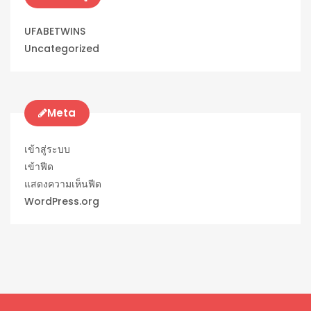
UFABETWINS
Uncategorized
Meta
เข้าสู่ระบบ
เข้าฟีด
แสดงความเห็นฟีด
WordPress.org